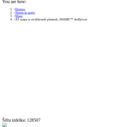
You are here:
Domov
Notesi in mape
Mape
A5 mapa iz recikliranih plastenk, AWARE™ sledljivost
Šifra izdelka:
128507