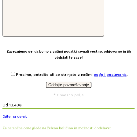
Zavezujemo se, da bomo z vašimi podatki ravnali vestno, odgovorno in jih
obdržali le zase!
Prosimo, potrdite ali se strinjate z našimi
pogoji poslovanja
.
* Obvezno polje
Od
13,40
€
Oglej si cenik
Za natančne cene glede na želeno količino in možnosti dodelave: