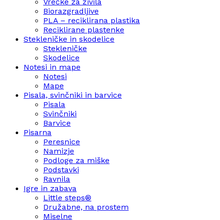
Vrečke za živila
Biorazgradljive
PLA – reciklirana plastika
Reciklirane plastenke
Stekleničke in skodelice
Stekleničke
Skodelice
Notesi in mape
Notesi
Mape
Pisala, svinčniki in barvice
Pisala
Svinčniki
Barvice
Pisarna
Peresnice
Namizje
Podloge za miške
Podstavki
Ravnila
Igre in zabava
Little steps®
Družabne, na prostem
Miselne