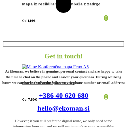
Mapa iz recikliranega bombaža z zadrgo
Od
1,16
€
Get in touch!
At Ekoman, we believe in genuine, personal contact and are happy to take
the time to chat on the phone and answer your questions. During working
hours we can be reached at the following telephone number or email address:
Konferenčna mapa Feux A5
+386 40 620 680
Od
7,80
€
hello@ekoman.si
However, if you still prefer the digital route, we only need some
information from you and we will get in touch as soon as possible: