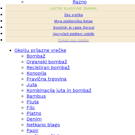
Razno
LASTNE BLAGOVNE ZNAMKE:
Eko vrečka
Moja steklenička Retap
Svinčnik, ki raste Sprout
Upcycled stekleni izdelki
Prikaži vse izdelke
Okolju prijazne vrečke
Bombaž
Organski bombaž
Recikliran bombaž
Konoplja
Pravična trgovina
Juta
Kombinacija juta in bombaž
Bambus
Pluta
Filc
Platno
Denim
Netkano blago
Papir