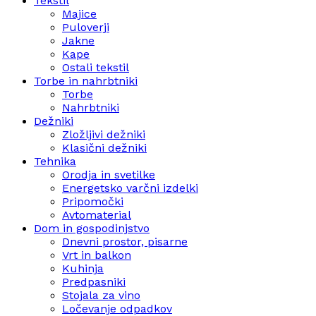
Tekstil
Majice
Puloverji
Jakne
Kape
Ostali tekstil
Torbe in nahrbtniki
Torbe
Nahrbtniki
Dežniki
Zložljivi dežniki
Klasični dežniki
Tehnika
Orodja in svetilke
Energetsko varčni izdelki
Pripomočki
Avtomaterial
Dom in gospodinjstvo
Dnevni prostor, pisarne
Vrt in balkon
Kuhinja
Predpasniki
Stojala za vino
Ločevanje odpadkov