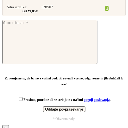
Šifra izdelka:
128507
Od
11,85
€
Zavezujemo se, da bomo z vašimi podatki ravnali vestno, odgovorno in jih obdržali le
zase!
Prosimo, potrdite ali se strinjate z našimi
pogoji poslovanja
.
* Obvezno polje