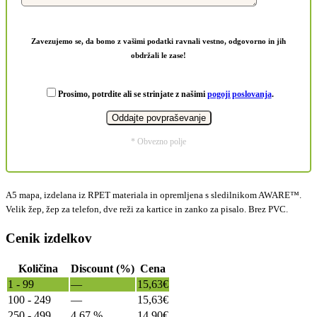
Zavezujemo se, da bomo z vašimi podatki ravnali vestno, odgovorno in jih
obdržali le zase!
Prosimo, potrdite ali se strinjate z našimi
pogoji poslovanja
.
* Obvezno polje
A5 mapa, izdelana iz RPET materiala in opremljena s sledilnikom AWARE™.
Velik žep, žep za telefon, dve reži za kartice in zanko za pisalo. Brez PVC.
Cenik izdelkov
Količina
Discount (%)
Cena
1 - 99
—
15,63
€
100 - 249
—
15,63
€
250 - 499
4.67 %
14,90
€