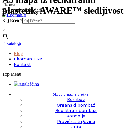
Skip
Ekoman.si
plastenk, AWARE™ sledljivost
to
Eko promocijska darila
content
Kaj iščete?
×
E-katalogi
Blog
Ekoman DNK
Kontakt
Top Menu
Okolju prijazne vrečke
Bombaž
Organski bombaž
Recikliran bombaž
Konoplja
Pravična trgovina
Juta