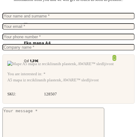
Eko mapa A4
Od
1,31
€
You are interested in: *
A5 mapa iz recikliranih plastenk, AWARE™ sledljivost
SKU:
128507
A4 portfolio z zadrgo