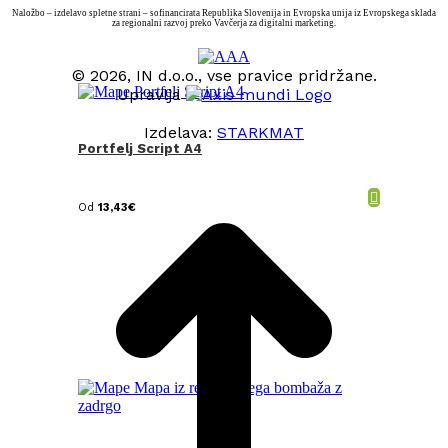
Naložbo – izdelavo spletne strani – sofinancirata Republika Slovenija in Evropska unija iz Evropskega sklada
za regionalni razvoj preko Vavčerja za digitalni marketing.
© 2026, IN d.o.o., vse pravice pridržane.
Upravlja
Izdelava:
STARKMAT
Portfelj Script A4
t
T
Od
13,43
€