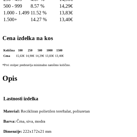
500 - 999
8.57 %
14,29
€
1.000 - 1.499
11.52 %
13,83
€
1.500+
14.27 %
13,40
€
Cena izdelka na kos
Količina
100
250
500
1000
1500
Cena
15,63
€
14,90
€
14,29
€
13,83
€
13,40
€
*Prvi stolpec predstavlja minimalno naročeno količino.
Opis
Lastnosti izdelka
Material:
Recikliran polietilen tereftalat, poliuretan
Barva:
Črna, siva, modra
Dimenzije:
222x172x21 mm