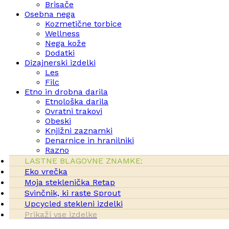
Brisače
Osebna nega
Kozmetične torbice
Wellness
Nega kože
Dodatki
Dizajnerski izdelki
Les
Filc
Etno in drobna darila
Etnološka darila
Ovratni trakovi
Obeski
Knjižni zaznamki
Denarnice in hranilniki
Razno
LASTNE BLAGOVNE ZNAMKE:
Eko vrečka
Moja steklenička Retap
Svinčnik, ki raste Sprout
Upcycled stekleni izdelki
Prikaži vse izdelke