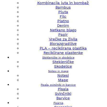
Kombinacija juta in bombaž
Bambus
Pluta
Filc
Platno
Denim
Netkano blago
Papir
Vrečke za živila
Biorazgradljive
PLA – reciklirana plastika
Reciklirane plastenke
Stekleničke in skodelice
Stekleničke
Skodelice
Notesi in mape
Notesi
Mape
Pisala, svinčniki in barvice
Pisala
Svinčniki
Barvice
Pisarna