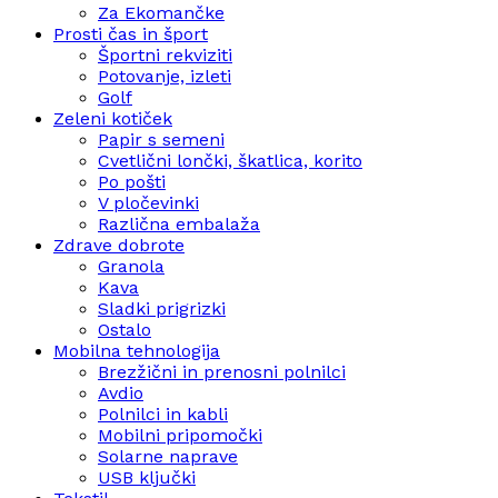
Za Ekomančke
Prosti čas in šport
Športni rekviziti
Potovanje, izleti
Golf
Zeleni kotiček
Papir s semeni
Cvetlični lončki, škatlica, korito
Po pošti
V pločevinki
Različna embalaža
Zdrave dobrote
Granola
Kava
Sladki prigrizki
Ostalo
Mobilna tehnologija
Brezžični in prenosni polnilci
Avdio
Polnilci in kabli
Mobilni pripomočki
Solarne naprave
USB ključki