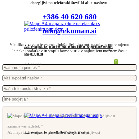
dosegljivi na telefonski številki ali e-naslovu:
+386 40 620 680
info@ekoman.si
V kolikor pa vam je vseeno ljubša digitalna pot, pa od vas potrebujemo
A4 mapa iz plute na elastiko s priloženim
le nekaj podatkov in stopili bomo v stik v najkrajšem možnem času:
papirjem
Od
10,41
€
Zanima vas izdelek *
A5 mapa iz recikliranih plastenk, AWARE™ sledljivost
A4 mapa iz recikliranega usnja