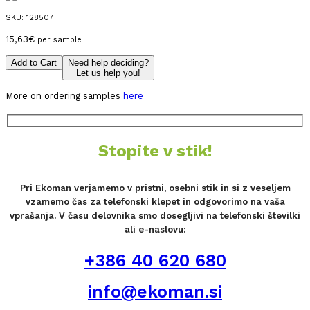
SKU:
128507
15,63
€
per sample
Add to Cart
Need help deciding?
Let us help you!
More on ordering samples
here
Stopite v stik!
Pri Ekoman verjamemo v pristni, osebni stik in si z veseljem
vzamemo čas za telefonski klepet in odgovorimo na vaša
vprašanja. V času delovnika smo dosegljivi na telefonski številki
ali e-naslovu:
+386 40 620 680
info@ekoman.si