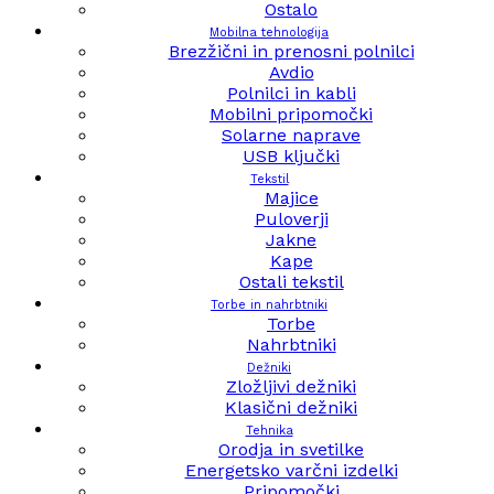
Ostalo
Mobilna tehnologija
Brezžični in prenosni polnilci
Avdio
Polnilci in kabli
Mobilni pripomočki
Solarne naprave
USB ključki
Tekstil
Majice
Puloverji
Jakne
Kape
Ostali tekstil
Torbe in nahrbtniki
Torbe
Nahrbtniki
Dežniki
Zložljivi dežniki
Klasični dežniki
Tehnika
Orodja in svetilke
Energetsko varčni izdelki
Pripomočki