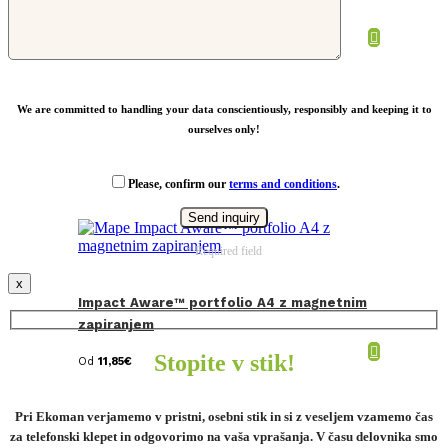
Od
19,77
€
We are committed to handling your data conscientiously, responsibly and keeping it to
ourselves only!
Please, confirm our
terms and conditions
.
* Required field
x
Impact Aware™ portfolio A4 z magnetnim
zapiranjem
Stopite v stik!
Od
11,85
€
Pri Ekoman verjamemo v pristni, osebni stik in si z veseljem vzamemo čas
za telefonski klepet in odgovorimo na vaša vprašanja. V času delovnika smo