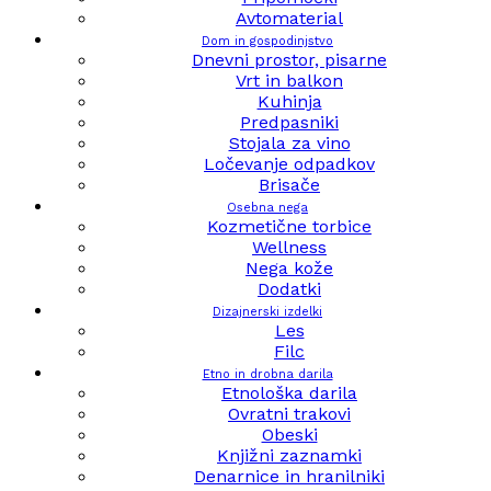
Avtomaterial
Dom in gospodinjstvo
Dnevni prostor, pisarne
Vrt in balkon
Kuhinja
Predpasniki
Stojala za vino
Ločevanje odpadkov
Brisače
Osebna nega
Kozmetične torbice
Wellness
Nega kože
Dodatki
Dizajnerski izdelki
Les
Filc
Etno in drobna darila
Etnološka darila
Ovratni trakovi
Obeski
Knjižni zaznamki
Denarnice in hranilniki