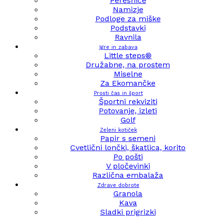
Peresnice
Namizje
Podloge za miške
Podstavki
Ravnila
Igre in zabava
Little steps®
Družabne, na prostem
Miselne
Za Ekomančke
Prosti čas in šport
Športni rekviziti
Potovanje, izleti
Golf
Zeleni kotiček
Papir s semeni
Cvetlični lončki, škatlica, korito
Po pošti
V pločevinki
Različna embalaža
Zdrave dobrote
Granola
Kava
Sladki prigrizki