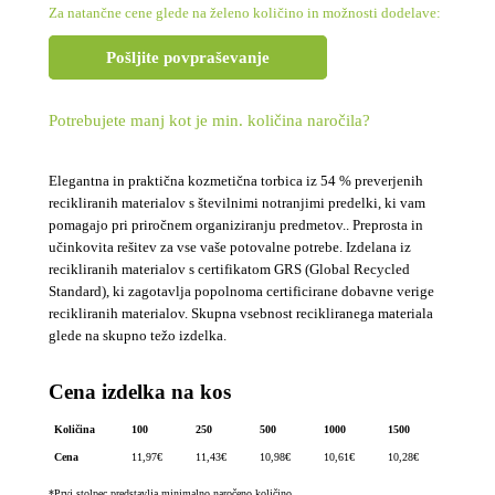
Za natančne cene glede na želeno količino in možnosti dodelave:
Pošljite povpraševanje
Potrebujete manj kot je min. količina naročila?
Elegantna in praktična kozmetična torbica iz 54 % preverjenih
recikliranih materialov s številnimi notranjimi predelki, ki vam
pomagajo pri priročnem organiziranju predmetov.. Preprosta in
učinkovita rešitev za vse vaše potovalne potrebe. Izdelana iz
recikliranih materialov s certifikatom GRS (Global Recycled
Standard), ki zagotavlja popolnoma certificirane dobavne verige
recikliranih materialov. Skupna vsebnost recikliranega materiala
glede na skupno težo izdelka.
Cena izdelka na kos
Količina
100
250
500
1000
1500
Cena
11,97
€
11,43
€
10,98
€
10,61
€
10,28
€
*Prvi stolpec predstavlja minimalno naročeno količino.