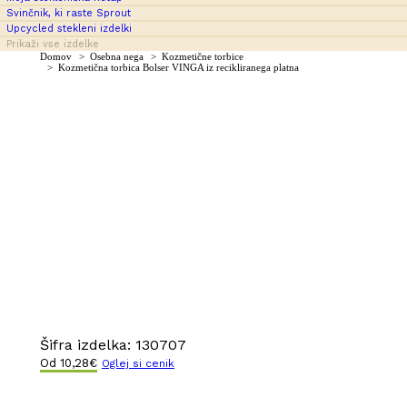
Svinčnik, ki raste Sprout
Upcycled stekleni izdelki
Prikaži vse izdelke
You are here:
Domov
Osebna nega
Kozmetične torbice
Kozmetična torbica Bolser VINGA iz recikliranega platna
Šifra izdelka:
130707
Od
10,28
€
Oglej si cenik