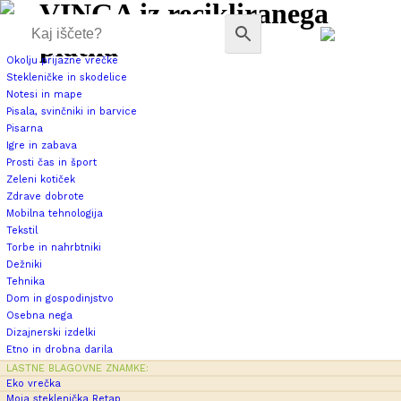
VINGA iz recikliranega
platna
Okolju prijazne vrečke
Stekleničke in skodelice
Notesi in mape
Pisala, svinčniki in barvice
Pisarna
Igre in zabava
Prosti čas in šport
Zeleni kotiček
Zdrave dobrote
Mobilna tehnologija
Tekstil
Torbe in nahrbtniki
Dežniki
Tehnika
Dom in gospodinjstvo
Osebna nega
Dizajnerski izdelki
Etno in drobna darila
LASTNE BLAGOVNE ZNAMKE:
Eko vrečka
Moja steklenička Retap