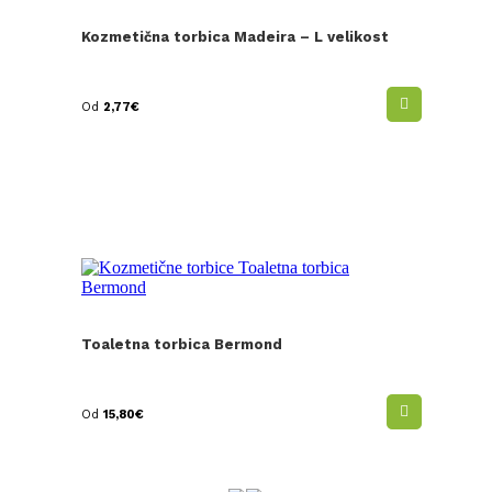
Kozmetična torbica Madeira – L velikost
Od
2,77
€
Toaletna torbica Bermond
Od
15,80
€