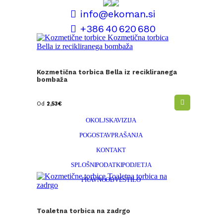
info@ekoman.si
+386 40 620 680
POGOJI POSLOVANJA
Kozmetična torbica Bella iz recikliranega
INFORMACIJE O PERSONALIZACIJI
bombaža
DOSTAVA IN REKLAMACIJE
Od
2,53
€
NAŠ DNK
OKOLJSKA VIZIJA
POGOSTA VPRAŠANJA
KONTAKT
SPLOŠNI PODATKI PODJETJA
PRAVNO OBVESTILO
POLITIKA ZASEBNOSTI
Toaletna torbica na zadrgo