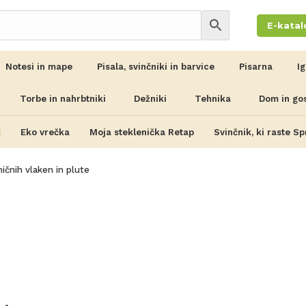
E-katal
Notesi in mape
Pisala, svinčniki in barvice
Pisarna
I
Torbe in nahrbtniki
Dežniki
Tehnika
Dom in go
:
Eko vrečka
Moja steklenička Retap
Svinčnik, ki raste Sp
ničnih vlaken in plute