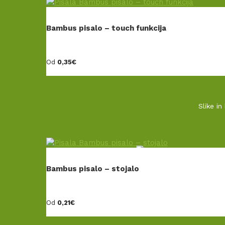
POGOJI POSLOVANJA
Bambus pisalo – touch funkcija
INFORMACIJE O PERSONALIZACIJI
DOSTAVA IN REKLAMACIJE
Od
0,35
€
Slike in
Naložbo – izdelavo spletne strani – sofinan
Bambus pisalo – stojalo
Od
0,21
€