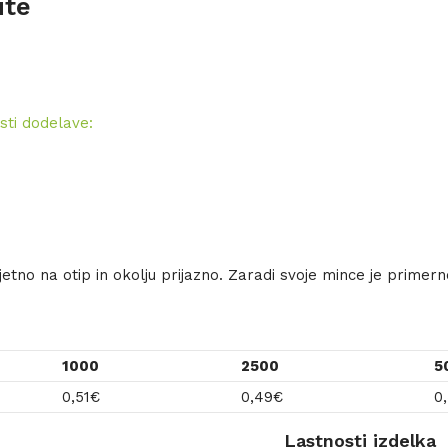
ute
sti dodelave:
ijetno na otip in okolju prijazno. Zaradi svoje mince je primern
1000
2500
5
0,51
€
0,49
€
0
Lastnosti izdelka