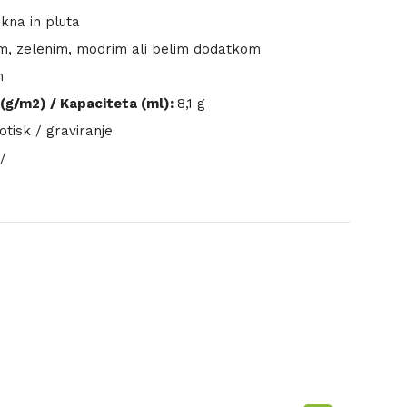
kna in pluta
m, zelenim, modrim ali belim dodatkom
m
(g/m2) / Kapaciteta (ml):
8,1 g
tisk / graviranje
/