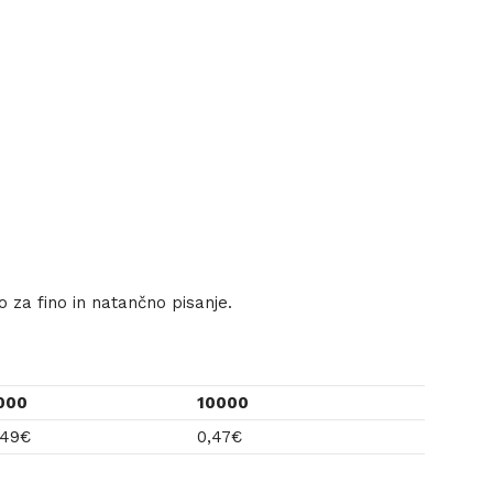
o za fino in natančno pisanje.
000
10000
,49
€
0,47
€