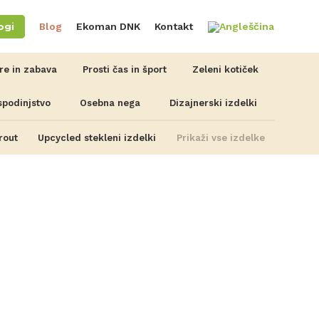
ogi
Blog
Ekoman DNK
Kontakt
gre in zabava
Prosti čas in šport
Zeleni kotiček
spodinjstvo
Osebna nega
Dizajnerski izdelki
rout
Upcycled stekleni izdelki
Prikaži vse izdelke