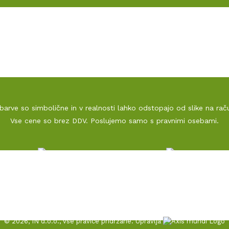
NAŠ DNK
SPLOŠNI PODATKI PODJ
OKOLJSKA VIZIJA
PRAVNO OBVESTILO
POGOSTA VPRAŠANJA
POLITIKA ZASEBNOST
KONTAKT
 barve so simbolične in v realnosti lahko odstopajo od slike na rač
Vse cene so brez DDV. Poslujemo samo s pravnimi osebami.
cirata Republika Slovenija in Evropska unija iz Evropskega sklada za regionalni r
© 2026, IN d.o.o., vse pravice pridržane. Upravlja