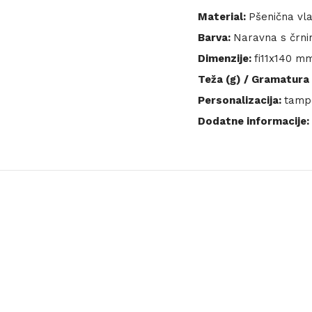
Material:
Pšenična vla
Barva:
Naravna s črni
Dimenzije:
fi11x140 m
Teža (g) / Gramatura 
Personalizacija:
tampo
Dodatne informacije: