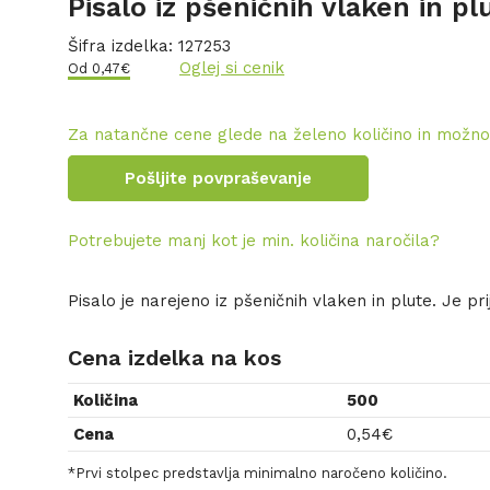
Pisalo iz pšeničnih vlaken in pl
Šifra izdelka:
127253
Oglej si cenik
Od
0,47
€
Za natančne cene glede na želeno količino in možno
Pošljite povpraševanje
Potrebujete manj kot je min. količina naročila?
Pisalo je narejeno iz pšeničnih vlaken in plute. Je pr
Cena izdelka na kos
Količina
500
Cena
0,54
€
*Prvi stolpec predstavlja minimalno naročeno količino.