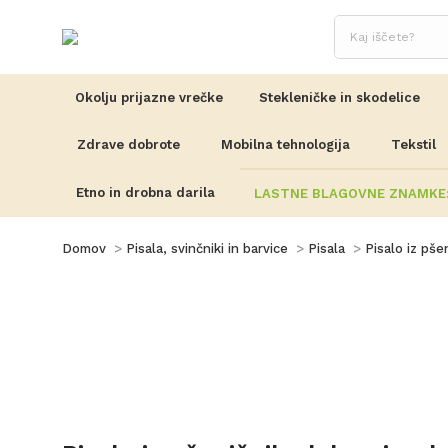
Okolju prijazne vrečke
Stekleničke in skodelice
Zdrave dobrote
Mobilna tehnologija
Tekstil
Etno in drobna darila
LASTNE BLAGOVNE ZNAMKE
You are here:
Domov
Pisala, svinčniki in barvice
Pisala
Pisalo iz pše