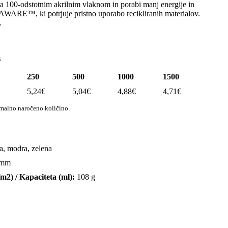
iva 100-odstotnim akrilnim vlaknom in porabi manj energije in
 AWARE™, ki potrjuje pristno uporabo recikliranih materialov.
.
s
250
500
1000
1500
5,24
€
5,04
€
4,88
€
4,71
€
imalno naročeno količino.
la, modra, zelena
 mm
/m2) / Kapaciteta (ml):
108 g