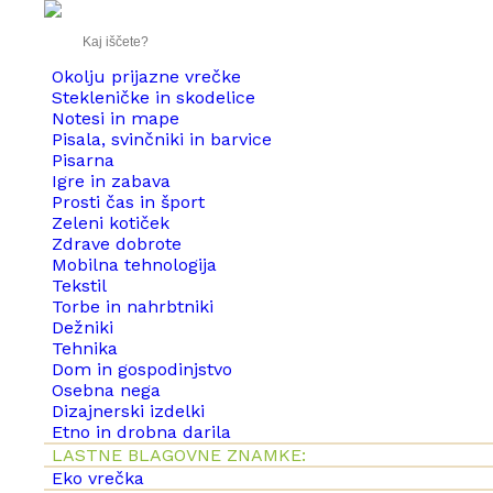
Okolju prijazne vrečke
Stekleničke in skodelice
Notesi in mape
Pisala, svinčniki in barvice
Pisarna
Igre in zabava
Prosti čas in šport
Zeleni kotiček
Zdrave dobrote
Mobilna tehnologija
Tekstil
Torbe in nahrbtniki
Dežniki
Tehnika
Dom in gospodinjstvo
Osebna nega
Dizajnerski izdelki
Etno in drobna darila
LASTNE BLAGOVNE ZNAMKE:
Eko vrečka