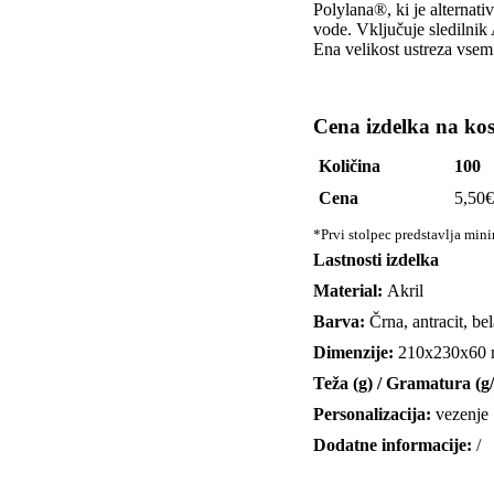
Polylana®, ki je alternat
vode. Vključuje sledilnik
Ena velikost ustreza vsem
Cena izdelka na ko
Količina
100
Cena
5,50
€
*Prvi stolpec predstavlja min
Lastnosti izdelka
Material:
Akril
Barva:
Črna, antracit, be
Dimenzije:
210x230x60
Teža (g) / Gramatura (g
Personalizacija:
vezenje
Dodatne informacije:
/