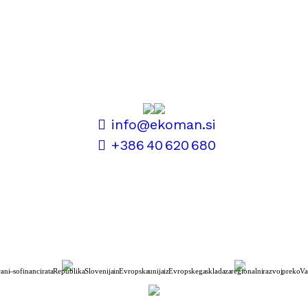
info@ekoman.si
+386 40 620 680
rani – sofinancirata Republika Slovenija in Evropska unija iz Evropskega sklada za regionalni razvoj preko Va