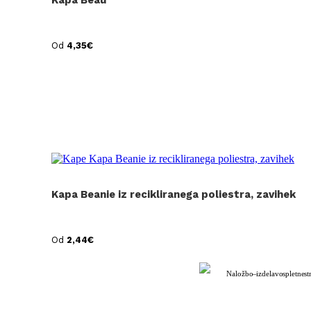
Kapa Beau
Od
4,35
€
Kapa Beanie iz recikliranega poliestra, zavihek
Od
2,44
€
Naložbo – izdelavo spletne st