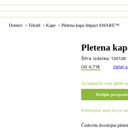
You are here:
Domov
Tekstil
Kape
Pletena kapa Impact AWARE™
Pletena k
Šifra izdelka:
130128
Od
4,71
€
Oglej s
Za natančne cene glede na
Pošljite povpraš
Potrebujete manj kot je mi
Čudovita dvoslojna pleten