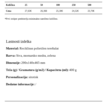
Količina
25
50
100
250
500
Cena
27,63
€
26,36
€
25,30
€
24,52
€
23,70
€
*Prvi stolpec predstavlja minimalno naročeno količino.
Lastnosti izdelka
Material:
Recikliran polietilen tereftalat
Barva:
Siva, mornarsko modra, zelena
Dimenzije:
290x140x465 mm
Teža (g) / Gramatura (g/m2) / Kapaciteta (ml):
400 g
Personalizacija:
sitotisk
Dodatne informacije:
/