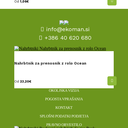
Od
1,06
€
info@ekoman.si
+386 40 620 680
POGOJI POSLOVANJA
Nahrbtnik za prenosnik z rolo Ocean
INFORMACIJE O PERSONALIZACIJI
DOSTAVA IN REKLAMACIJE
Od
23,20
€
NAŠ DNK
OKOLJSKA VIZIJA
POGOSTA VPRAŠANJA
KONTAKT
SPLOŠNI PODATKI PODJETJA
PRAVNO OBVESTILO