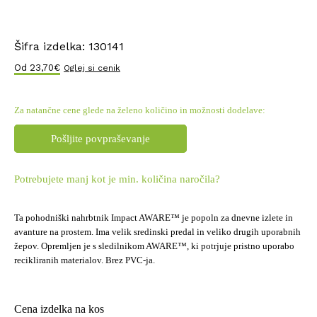
Šifra izdelka:
130141
Od
23,70
€
Oglej si cenik
Za natančne cene glede na želeno količino in možnosti dodelave:
Pošljite povpraševanje
Potrebujete manj kot je min. količina naročila?
Ta pohodniški nahrbtnik Impact AWARE™ je popoln za dnevne izlete in
avanture na prostem. Ima velik sredinski predal in veliko drugih uporabnih
žepov. Opremljen je s sledilnikom AWARE™, ki potrjuje pristno uporabo
recikliranih materialov. Brez PVC-ja.
Cena izdelka na kos