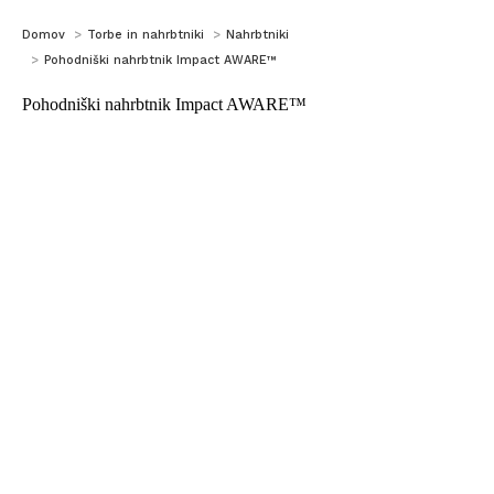
You are here:
Domov
Torbe in nahrbtniki
Nahrbtniki
Pohodniški nahrbtnik Impact AWARE™
Pohodniški nahrbtnik Impact AWARE™