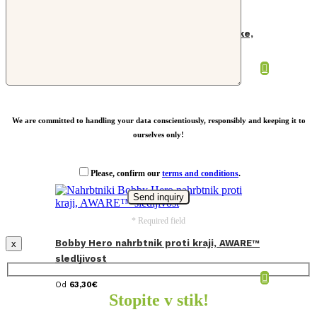
Hladilni nahrbtnik iz reciklirane plastike,
AWARE™ sledljivost
Od
23,70
€
We are committed to handling your data conscientiously, responsibly and keeping it to
ourselves only!
Please, confirm our
terms and conditions
.
* Required field
Bobby Hero nahrbtnik proti kraji, AWARE™
x
sledljivost
Od
63,30
€
Stopite v stik!