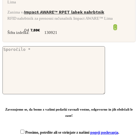
Zanima vas izdelek *
Impact AWARE™ RPET lahek nahrbtnik
RFID nahrbtnik za prenosni računalnik Impact AWARE™ Lima
Od
7,88
€
Šifra izdelka:
130921
Zavezujemo se, da bomo z vašimi podatki ravnali vestno, odgovorno in jih obdržali le
zase!
Prosimo, potrdite ali se strinjate z našimi
pogoji poslovanja
.