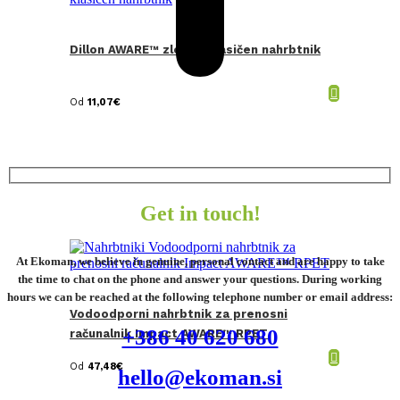
Dillon AWARE™ zložljiv klasičen nahrbtnik
Od
11,07
€
Get in touch!
At Ekoman, we believe in genuine, personal contact and are happy to take
the time to chat on the phone and answer your questions. During working
hours we can be reached at the following telephone number or email address:
Vodoodporni nahrbtnik za prenosni
+386 40 620 680
računalnik Impact AWARE™ RPET
Od
47,48
€
hello@ekoman.si