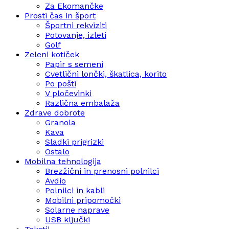
Za Ekomančke
Prosti čas in šport
Športni rekviziti
Potovanje, izleti
Golf
Zeleni kotiček
Papir s semeni
Cvetlični lončki, škatlica, korito
Po pošti
V pločevinki
Različna embalaža
Zdrave dobrote
Granola
Kava
Sladki prigrizki
Ostalo
Mobilna tehnologija
Brezžični in prenosni polnilci
Avdio
Polnilci in kabli
Mobilni pripomočki
Solarne naprave
USB ključki