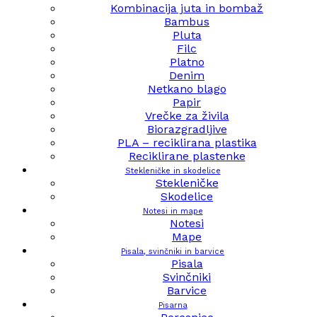
Kombinacija juta in bombaž
Bambus
Pluta
Filc
Platno
Denim
Netkano blago
Papir
Vrečke za živila
Biorazgradljive
PLA – reciklirana plastika
Reciklirane plastenke
Stekleničke in skodelice
Stekleničke
Skodelice
Notesi in mape
Notesi
Mape
Pisala, svinčniki in barvice
Pisala
Svinčniki
Barvice
Pisarna