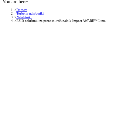
You are here:
Domov
Torbe in nahrbtniki
Nahrbtniki
RFID nahrbtnik za prenosni računalnik Impact AWARE™ Lima