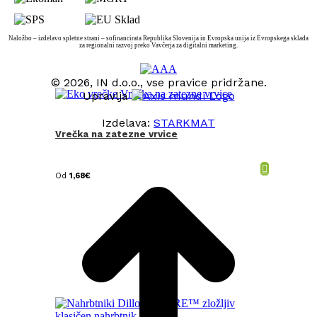
Naložbo – izdelavo spletne strani – sofinancirata Republika Slovenija in Evropska unija iz Evropskega sklada
za regionalni razvoj preko Vavčerja za digitalni marketing.
© 2026, IN d.o.o., vse pravice pridržane.
Upravlja
Izdelava:
STARKMAT
Vrečka na zatezne vrvice
t
T
Od
1,68
€