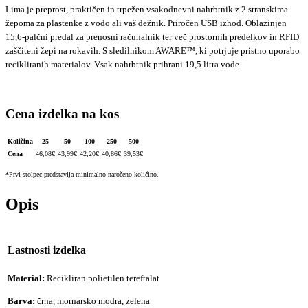
Lima je preprost, praktičen in trpežen vsakodnevni nahrbtnik z 2 stranskima
žepoma za plastenke z vodo ali vaš dežnik. Priročen USB izhod. Oblazinjen
15,6-palčni predal za prenosni računalnik ter več prostornih predelkov in RFID
zaščiteni žepi na rokavih. S sledilnikom AWARE™, ki potrjuje pristno uporabo
recikliranih materialov. Vsak nahrbtnik prihrani 19,5 litra vode.
Cena izdelka na kos
Količina
25
50
100
250
500
Cena
46,08
€
43,99
€
42,20
€
40,86
€
39,53
€
*Prvi stolpec predstavlja minimalno naročeno količino.
Opis
Lastnosti izdelka
Material:
Recikliran polietilen tereftalat
Barva:
črna, mornarsko modra, zelena