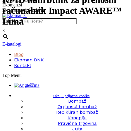
Skip
Ekoman.si
računalnik Impact AWARE™
to
Eko promocijska darila
content
Lima
Kaj iščete?
×
E-katalogi
Blog
Ekoman DNK
Kontakt
Top Menu
Okolju prijazne vrečke
Bombaž
Organski bombaž
Recikliran bombaž
Konoplja
Pravična trgovina
Juta