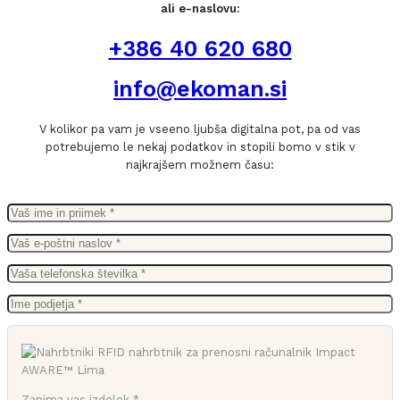
ali e-naslovu:
+386 40 620 680
info@ekoman.si
V kolikor pa vam je vseeno ljubša digitalna pot, pa od vas
potrebujemo le nekaj podatkov in stopili bomo v stik v
najkrajšem možnem času:
Zanima vas izdelek *