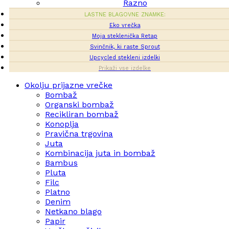
Razno
LASTNE BLAGOVNE ZNAMKE:
Eko vrečka
Moja steklenička Retap
Svinčnik, ki raste Sprout
Upcycled stekleni izdelki
Prikaži vse izdelke
Okolju prijazne vrečke
Bombaž
Organski bombaž
Recikliran bombaž
Konoplja
Pravična trgovina
Juta
Kombinacija juta in bombaž
Bambus
Pluta
Filc
Platno
Denim
Netkano blago
Papir