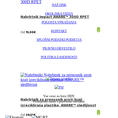
NAŠ DNK
OKOLJSKA VIZIJA
Nahrbtnik Impact AWARE™ 300D RPET
POGOSTA VPRAŠANJA
KONTAKT
Od
15,00
€
SPLOŠNI PODATKI PODJETJA
PRAVNO OBVESTILO
POLITIKA ZASEBNOSTI
Vse cene so brez DDV.
Nahrbtnik za prenosnik proti kraji
Poslujemo samo s pravnimi osebami.
izreciklirana plastika, AWARE™ sledljivost
Od
39,53
€