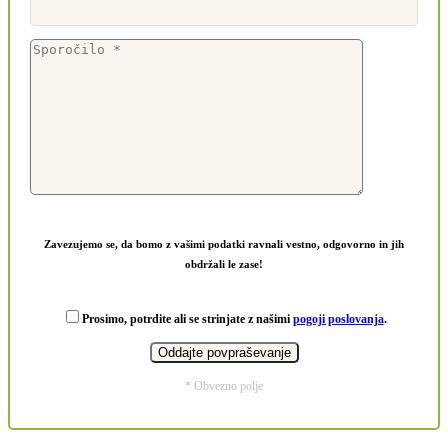
Zavezujemo se, da bomo z vašimi podatki ravnali vestno, odgovorno in jih
obdržali le zase!
Prosimo, potrdite ali se strinjate z našimi
pogoji poslovanja
.
* Obvezno polje