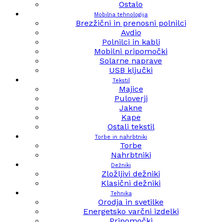
Ostalo
Mobilna tehnologija
Brezžični in prenosni polnilci
Avdio
Polnilci in kabli
Mobilni pripomočki
Solarne naprave
USB ključki
Tekstil
Majice
Puloverji
Jakne
Kape
Ostali tekstil
Torbe in nahrbtniki
Torbe
Nahrbtniki
Dežniki
Zložljivi dežniki
Klasični dežniki
Tehnika
Orodja in svetilke
Energetsko varčni izdelki
Pripomočki