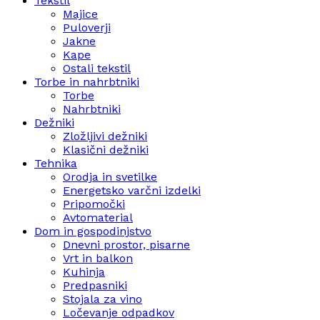
Tekstil
Majice
Puloverji
Jakne
Kape
Ostali tekstil
Torbe in nahrbtniki
Torbe
Nahrbtniki
Dežniki
Zložljivi dežniki
Klasični dežniki
Tehnika
Orodja in svetilke
Energetsko varčni izdelki
Pripomočki
Avtomaterial
Dom in gospodinjstvo
Dnevni prostor, pisarne
Vrt in balkon
Kuhinja
Predpasniki
Stojala za vino
Ločevanje odpadkov