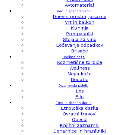
Avtomaterial
Dom in gospodinjstvo
Dnevni prostor, pisarne
Vrt in balkon
Kuhinja
Predpasniki
Stojala za vino
Ločevanje odpadkov
Brisače
Osebna nega
Kozmetične torbice
Wellness
Nega kože
Dodatki
Dizajnerski izdelki
Les
Filc
Etno in drobna darila
Etnološka darila
Ovratni trakovi
Obeski
Knjižni zaznamki
Denarnice in hranilniki