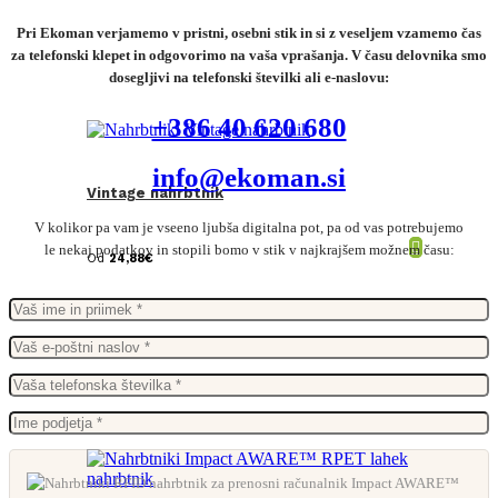
Pri Ekoman verjamemo v pristni, osebni stik in si z veseljem vzamemo čas
za telefonski klepet in odgovorimo na vaša vprašanja. V času delovnika smo
dosegljivi na telefonski številki ali e-naslovu:
+386 40 620 680
info@ekoman.si
Vintage nahrbtnik
V kolikor pa vam je vseeno ljubša digitalna pot, pa od vas potrebujemo
le nekaj podatkov in stopili bomo v stik v najkrajšem možnem času:
Od
24,88
€