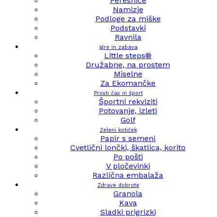
Peresnice
Namizje
Podloge za miške
Podstavki
Ravnila
Igre in zabava
Little steps®
Družabne, na prostem
Miselne
Za Ekomančke
Prosti čas in šport
Športni rekviziti
Potovanje, izleti
Golf
Zeleni kotiček
Papir s semeni
Cvetlični lončki, škatlica, korito
Po pošti
V pločevinki
Različna embalaža
Zdrave dobrote
Granola
Kava
Sladki prigrizki