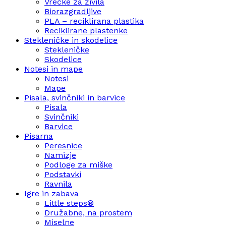
Vrečke za živila
Biorazgradljive
PLA – reciklirana plastika
Reciklirane plastenke
Stekleničke in skodelice
Stekleničke
Skodelice
Notesi in mape
Notesi
Mape
Pisala, svinčniki in barvice
Pisala
Svinčniki
Barvice
Pisarna
Peresnice
Namizje
Podloge za miške
Podstavki
Ravnila
Igre in zabava
Little steps®
Družabne, na prostem
Miselne