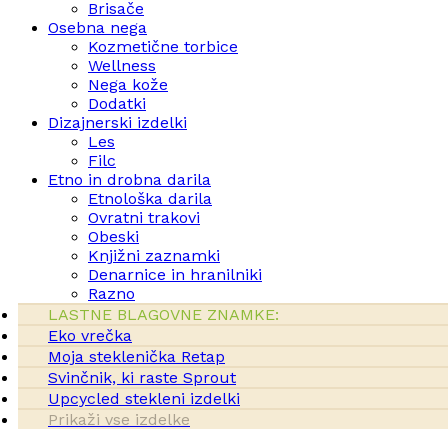
Brisače
Osebna nega
Kozmetične torbice
Wellness
Nega kože
Dodatki
Dizajnerski izdelki
Les
Filc
Etno in drobna darila
Etnološka darila
Ovratni trakovi
Obeski
Knjižni zaznamki
Denarnice in hranilniki
Razno
LASTNE BLAGOVNE ZNAMKE:
Eko vrečka
Moja steklenička Retap
Svinčnik, ki raste Sprout
Upcycled stekleni izdelki
Prikaži vse izdelke