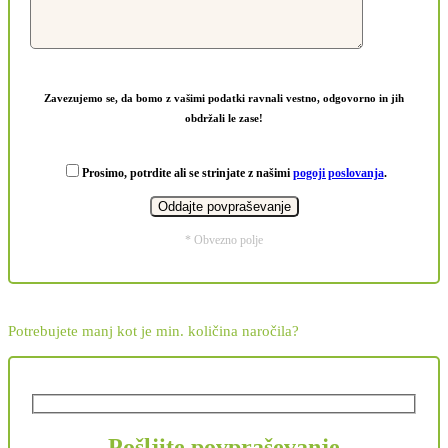
Zavezujemo se, da bomo z vašimi podatki ravnali vestno, odgovorno in jih
obdržali le zase!
Prosimo, potrdite ali se strinjate z našimi
pogoji poslovanja
.
* Obvezno polje
Potrebujete manj kot je min. količina naročila?
Pošljite povpraševanje