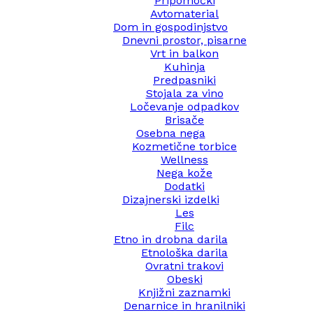
Pripomočki
Avtomaterial
Dom in gospodinjstvo
Dnevni prostor, pisarne
Vrt in balkon
Kuhinja
Predpasniki
Stojala za vino
Ločevanje odpadkov
Brisače
Osebna nega
Kozmetične torbice
Wellness
Nega kože
Dodatki
Dizajnerski izdelki
Les
Filc
Etno in drobna darila
Etnološka darila
Ovratni trakovi
Obeski
Knjižni zaznamki
Denarnice in hranilniki