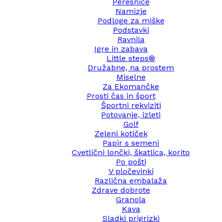
Peresnice
Namizje
Podloge za miške
Podstavki
Ravnila
Igre in zabava
Little steps®
Družabne, na prostem
Miselne
Za Ekomančke
Prosti čas in šport
Športni rekviziti
Potovanje, izleti
Golf
Zeleni kotiček
Papir s semeni
Cvetlični lončki, škatlica, korito
Po pošti
V pločevinki
Različna embalaža
Zdrave dobrote
Granola
Kava
Sladki prigrizki