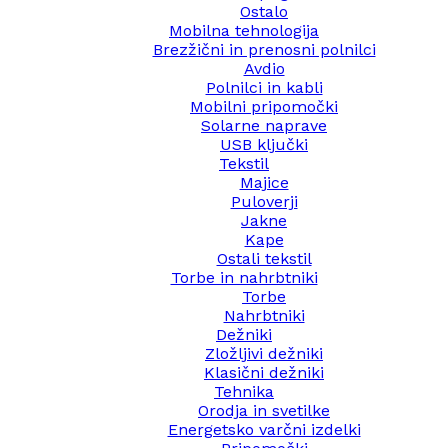
Ostalo
Mobilna tehnologija
Brezžični in prenosni polnilci
Avdio
Polnilci in kabli
Mobilni pripomočki
Solarne naprave
USB ključki
Tekstil
Majice
Puloverji
Jakne
Kape
Ostali tekstil
Torbe in nahrbtniki
Torbe
Nahrbtniki
Dežniki
Zložljivi dežniki
Klasični dežniki
Tehnika
Orodja in svetilke
Energetsko varčni izdelki