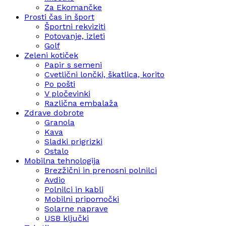
Za Ekomančke
Prosti čas in šport
Športni rekviziti
Potovanje, izleti
Golf
Zeleni kotiček
Papir s semeni
Cvetlični lončki, škatlica, korito
Po pošti
V pločevinki
Različna embalaža
Zdrave dobrote
Granola
Kava
Sladki prigrizki
Ostalo
Mobilna tehnologija
Brezžični in prenosni polnilci
Avdio
Polnilci in kabli
Mobilni pripomočki
Solarne naprave
USB ključki