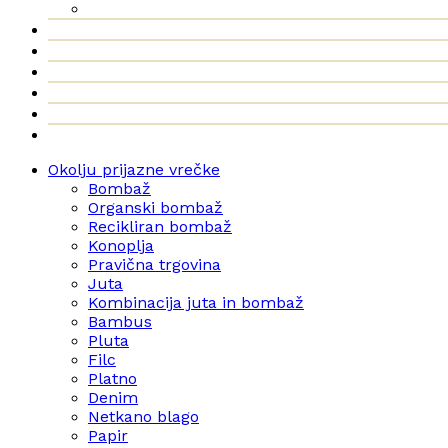
Okolju prijazne vrečke
Bombaž
Organski bombaž
Recikliran bombaž
Konoplja
Pravična trgovina
Juta
Kombinacija juta in bombaž
Bambus
Pluta
Filc
Platno
Denim
Netkano blago
Papir