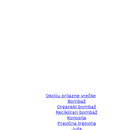
Okolju prijazne vrečke
Bombaž
Organski bombaž
Recikliran bombaž
Konoplja
Pravična trgovina
Juta