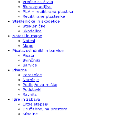
Vrečke za živila
Biorazgradljive
PLA – reciklirana plastika
Reciklirane plastenke
Stekleničke in skodelice
Stekleničke
Skodelice
Notesi in mape
Notesi
Mape
Pisala, svinčniki in barvice
Pisala
Svinčniki
Barvice
Pisarna
Peresnice
Namizje
Podloge za miške
Podstavki
Ravnila
Igre in zabava
Little steps®
Družabne, na prostem
Miselne