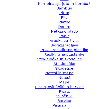
Kombinacija juta in bombaž
Bambus
Pluta
Filc
Platno
Denim
Netkano blago
Papir
Vrečke za živila
Biorazgradljive
PLA – reciklirana plastika
Reciklirane plastenke
Stekleničke in skodelice
Stekleničke
Skodelice
Notesi in mape
Notesi
Mape
Pisala, svinčniki in barvice
Pisala
Svinčniki
Barvice
Pisarna