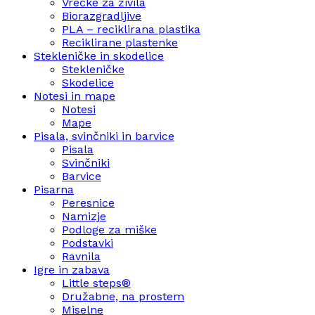
Vrečke za živila
Biorazgradljive
PLA – reciklirana plastika
Reciklirane plastenke
Stekleničke in skodelice
Stekleničke
Skodelice
Notesi in mape
Notesi
Mape
Pisala, svinčniki in barvice
Pisala
Svinčniki
Barvice
Pisarna
Peresnice
Namizje
Podloge za miške
Podstavki
Ravnila
Igre in zabava
Little steps®
Družabne, na prostem
Miselne