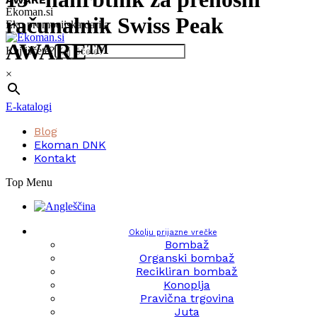
Skip
Ekoman.si
računalnik Swiss Peak
to
Eko promocijska darila
content
AWARE™
Kaj iščete?
×
E-katalogi
Blog
Ekoman DNK
Kontakt
Top Menu
Okolju prijazne vrečke
Bombaž
Organski bombaž
Recikliran bombaž
Konoplja
Pravična trgovina
Juta