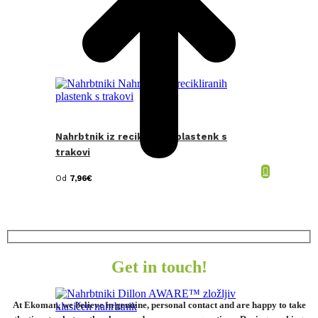
Nahrbtnik iz recikliranih plastenk s
trakovi
Od
7,96
€
Get in touch!
At Ekoman, we believe in genuine, personal contact and are happy to take