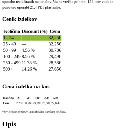
uporabo recikliranih materialov. Vsaka vrečka prihrani 12 litrov vode in
ponovno uporabi 21,4 PET plastenke.
Cenik izdelkov
Količina
Discount (%)
Cena
1 - 24
—
32,25
€
25 - 49
—
32,25
€
50 - 99
4.56 %
30,78
€
100 - 249
8.56 %
29,49
€
250 - 499
11.38 %
28,58
€
500+
14.26 %
27,65
€
Cena izdelka na kos
Količina
25
50
100
250
500
Cena
32,25
€
30,78
€
29,49
€
28,58
€
27,65
€
*Prvi stolpec predstavlja minimalno naročeno količino.
Opis