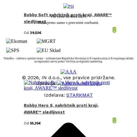
Bobby Soft nahrbtnik proti kraji, AWARE™
Vse cene so brez DDV.
sledljivost
Poslujemo samo s pravnimi osebami.
Od
39,53
€
Naložbo – izdelavo spletne strani – sofinancirata Republika Slovenija in Evropska unija iz Evropskega sklada
za regionalni razvoj preko Vavčerja za digitalni marketing.
© 2026, IN d.o.o., vse pravice pridržane.
Upravlja
Izdelava:
STARKMAT
Bobby Hero S, nahrbtnik proti kraji,
t
T
AWARE™ sledljivost
Od
55,35
€