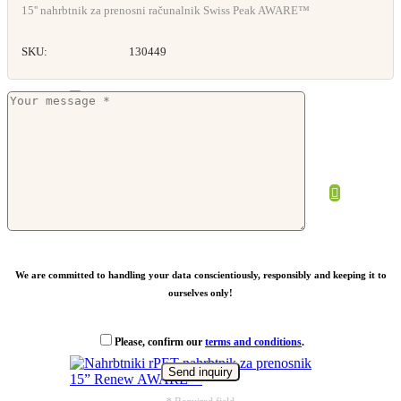
15'' nahrbtnik za prenosni računalnik Swiss Peak AWARE™
SKU:
130449
Nahrbtnik juta/bombaž
Od
1,76
€
We are committed to handling your data conscientiously, responsibly and keeping it to
ourselves only!
Please, confirm our
terms and conditions
.