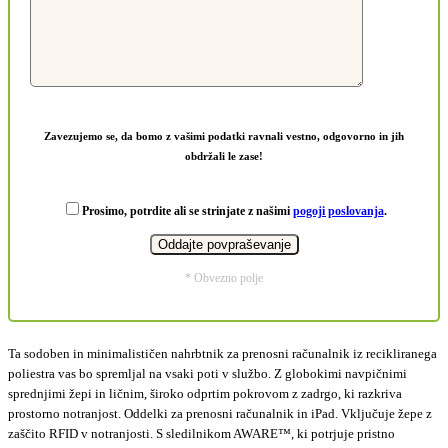
Zavezujemo se, da bomo z vašimi podatki ravnali vestno, odgovorno in jih
obdržali le zase!
Prosimo, potrdite ali se strinjate z našimi
pogoji poslovanja
.
* Obvezno polje
Ta sodoben in minimalističen nahrbtnik za prenosni računalnik iz recikliranega
poliestra vas bo spremljal na vsaki poti v službo. Z globokimi navpičnimi
sprednjimi žepi in ličnim, široko odprtim pokrovom z zadrgo, ki razkriva
prostorno notranjost. Oddelki za prenosni računalnik in iPad. Vključuje žepe z
zaščito RFID v notranjosti. S sledilnikom AWARE™, ki potrjuje pristno