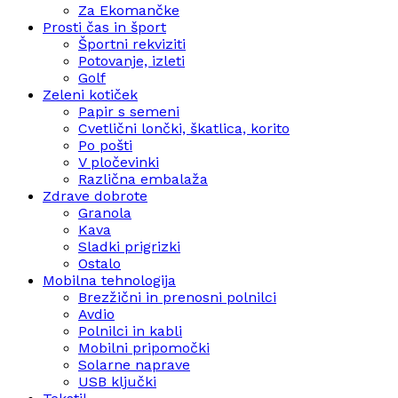
Za Ekomančke
Prosti čas in šport
Športni rekviziti
Potovanje, izleti
Golf
Zeleni kotiček
Papir s semeni
Cvetlični lončki, škatlica, korito
Po pošti
V pločevinki
Različna embalaža
Zdrave dobrote
Granola
Kava
Sladki prigrizki
Ostalo
Mobilna tehnologija
Brezžični in prenosni polnilci
Avdio
Polnilci in kabli
Mobilni pripomočki
Solarne naprave
USB ključki