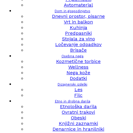
Avtomaterial
Dom in gospodinjstvo
Dnevni prostor, pisarne
Vrt in balkon
Kuhinja
Predpasniki
Stojala za vino
Ločevanje odpadkov
Brisače
Osebna nega
Kozmetične torbice
Wellness
Nega kože
Dodatki
Dizajnerski izdelki
Les
Filc
Etno in drobna darila
Etnološka darila
Ovratni trakovi
Obeski
Knjižni zaznamki
Denarnice in hranilniki