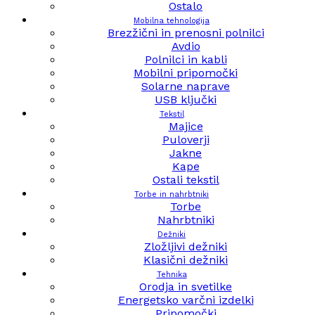
Ostalo
Mobilna tehnologija
Brezžični in prenosni polnilci
Avdio
Polnilci in kabli
Mobilni pripomočki
Solarne naprave
USB ključki
Tekstil
Majice
Puloverji
Jakne
Kape
Ostali tekstil
Torbe in nahrbtniki
Torbe
Nahrbtniki
Dežniki
Zložljivi dežniki
Klasični dežniki
Tehnika
Orodja in svetilke
Energetsko varčni izdelki
Pripomočki