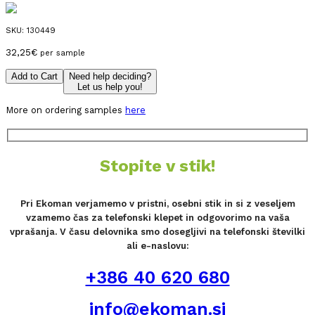
SKU:
130449
32,25
€
per sample
Add to Cart
Need help deciding?
Let us help you!
More on ordering samples
here
Stopite v stik!
Pri Ekoman verjamemo v pristni, osebni stik in si z veseljem
vzamemo čas za telefonski klepet in odgovorimo na vaša
vprašanja. V času delovnika smo dosegljivi na telefonski številki
ali e-naslovu:
+386 40 620 680
info@ekoman.si