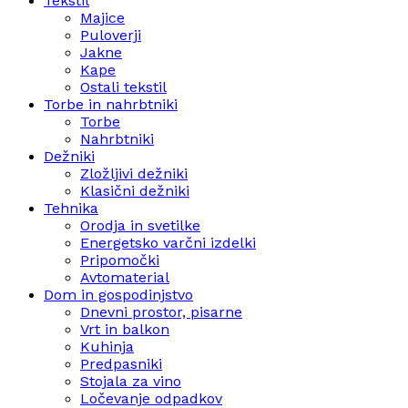
Tekstil
Majice
Puloverji
Jakne
Kape
Ostali tekstil
Torbe in nahrbtniki
Torbe
Nahrbtniki
Dežniki
Zložljivi dežniki
Klasični dežniki
Tehnika
Orodja in svetilke
Energetsko varčni izdelki
Pripomočki
Avtomaterial
Dom in gospodinjstvo
Dnevni prostor, pisarne
Vrt in balkon
Kuhinja
Predpasniki
Stojala za vino
Ločevanje odpadkov