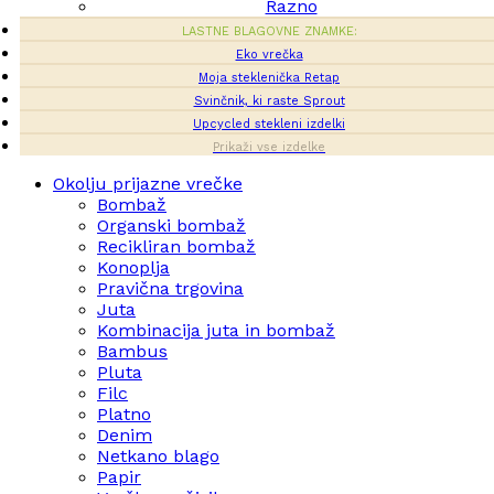
Razno
LASTNE BLAGOVNE ZNAMKE:
Eko vrečka
Moja steklenička Retap
Svinčnik, ki raste Sprout
Upcycled stekleni izdelki
Prikaži vse izdelke
Okolju prijazne vrečke
Bombaž
Organski bombaž
Recikliran bombaž
Konoplja
Pravična trgovina
Juta
Kombinacija juta in bombaž
Bambus
Pluta
Filc
Platno
Denim
Netkano blago
Papir