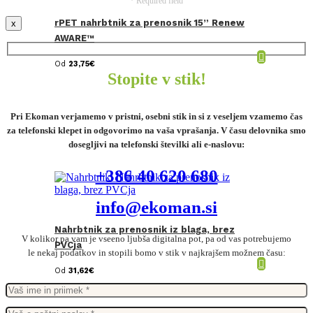
* Required field
rPET nahrbtnik za prenosnik 15” Renew
x
AWARE™
Od
23,75
€
Stopite v stik!
Pri Ekoman verjamemo v pristni, osebni stik in si z veseljem vzamemo čas
za telefonski klepet in odgovorimo na vaša vprašanja. V času delovnika smo
dosegljivi na telefonski številki ali e-naslovu:
+386 40 620 680
info@ekoman.si
Nahrbtnik za prenosnik iz blaga, brez
V kolikor pa vam je vseeno ljubša digitalna pot, pa od vas potrebujemo
PVCja
le nekaj podatkov in stopili bomo v stik v najkrajšem možnem času:
Od
31,62
€