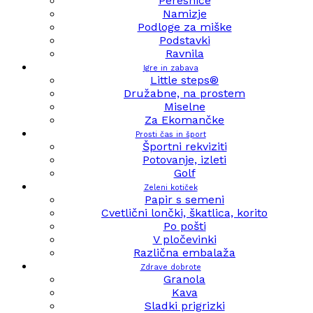
Peresnice
Namizje
Podloge za miške
Podstavki
Ravnila
Igre in zabava
Little steps®
Družabne, na prostem
Miselne
Za Ekomančke
Prosti čas in šport
Športni rekviziti
Potovanje, izleti
Golf
Zeleni kotiček
Papir s semeni
Cvetlični lončki, škatlica, korito
Po pošti
V pločevinki
Različna embalaža
Zdrave dobrote
Granola
Kava
Sladki prigrizki