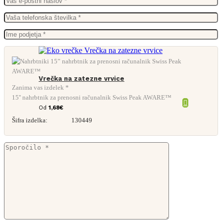
Vrečka na zatezne vrvice
Zanima vas izdelek *
15'' nahrbtnik za prenosni računalnik Swiss Peak AWARE™
Od
1,68
€
Šifra izdelka:
130449