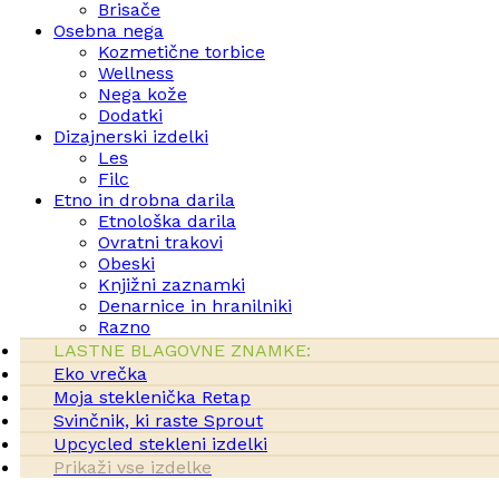
Brisače
Osebna nega
Kozmetične torbice
Wellness
Nega kože
Dodatki
Dizajnerski izdelki
Les
Filc
Etno in drobna darila
Etnološka darila
Ovratni trakovi
Obeski
Knjižni zaznamki
Denarnice in hranilniki
Razno
LASTNE BLAGOVNE ZNAMKE:
Eko vrečka
Moja steklenička Retap
Svinčnik, ki raste Sprout
Upcycled stekleni izdelki
Prikaži vse izdelke