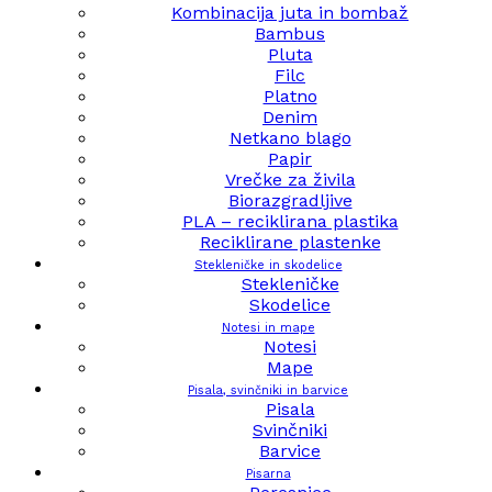
Kombinacija juta in bombaž
Bambus
Pluta
Filc
Platno
Denim
Netkano blago
Papir
Vrečke za živila
Biorazgradljive
PLA – reciklirana plastika
Reciklirane plastenke
Stekleničke in skodelice
Stekleničke
Skodelice
Notesi in mape
Notesi
Mape
Pisala, svinčniki in barvice
Pisala
Svinčniki
Barvice
Pisarna