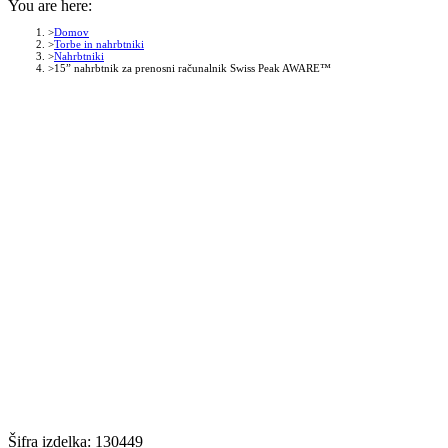
You are here:
Domov
Torbe in nahrbtniki
Nahrbtniki
15” nahrbtnik za prenosni računalnik Swiss Peak AWARE™
Šifra izdelka:
130449