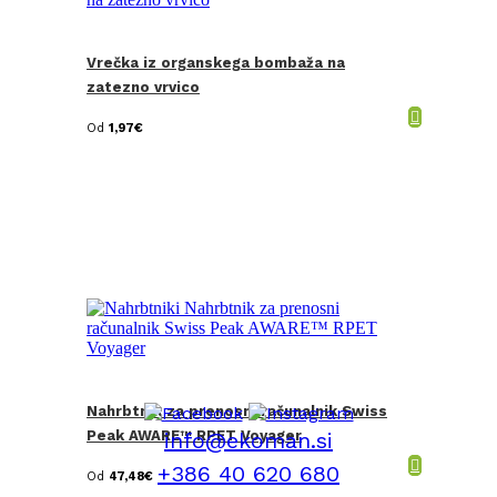
Vrečka iz organskega bombaža na
zatezno vrvico
Od
1,97
€
Nahrbtnik za prenosni računalnik Swiss
Peak AWARE™ RPET Voyager
info@ekoman.si
+386 40 620 680
Od
47,48
€