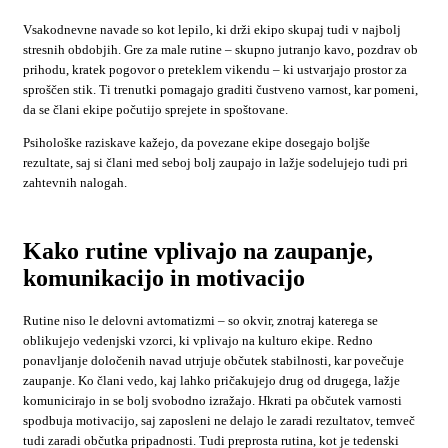
Vsakodnevne navade so kot lepilo, ki drži ekipo skupaj tudi v najbolj
stresnih obdobjih. Gre za male rutine – skupno jutranjo kavo, pozdrav ob
prihodu, kratek pogovor o preteklem vikendu – ki ustvarjajo prostor za
sproščen stik. Ti trenutki pomagajo graditi čustveno varnost, kar pomeni,
da se člani ekipe počutijo sprejete in spoštovane.
Psihološke raziskave kažejo, da povezane ekipe dosegajo boljše
rezultate, saj si člani med seboj bolj zaupajo in lažje sodelujejo tudi pri
zahtevnih nalogah.
Kako rutine vplivajo na zaupanje,
komunikacijo in motivacijo
Rutine niso le delovni avtomatizmi – so okvir, znotraj katerega se
oblikujejo vedenjski vzorci, ki vplivajo na kulturo ekipe. Redno
ponavljanje določenih navad utrjuje občutek stabilnosti, kar povečuje
zaupanje. Ko člani vedo, kaj lahko pričakujejo drug od drugega, lažje
komunicirajo in se bolj svobodno izražajo. Hkrati pa občutek varnosti
spodbuja motivacijo, saj zaposleni ne delajo le zaradi rezultatov, temveč
tudi zaradi občutka pripadnosti. Tudi preprosta rutina, kot je tedenski