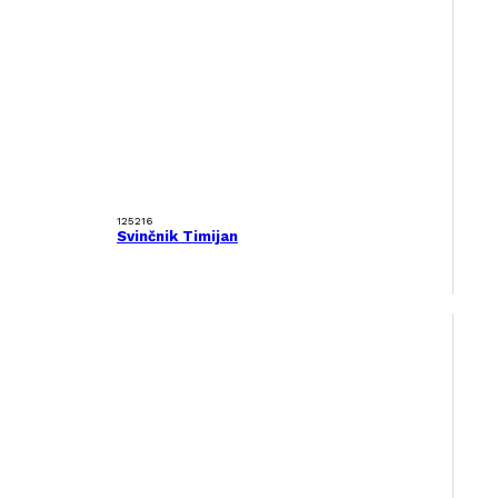
125216
Svinčnik Timijan