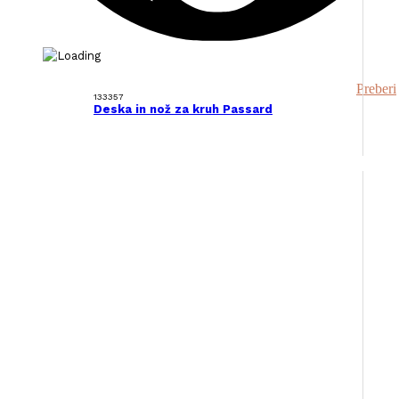
Preberi
133357
Deska in nož za kruh Passard