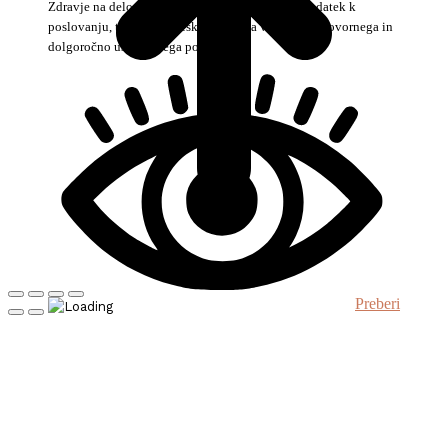
Zdravje na delovnem mestu danes ni več zgolj dodatek k
poslovanju, temveč strateška prioriteta vsakega odgovornega in
dolgoročno usmerjenega podjetja.
Preberi