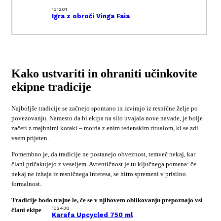
131201
Igra z obroči Vinga Faia
Kako ustvariti in ohraniti učinkovite
ekipne tradicije
Najboljše tradicije se začnejo spontano in izvirajo iz resnične želje po
povezovanju. Namesto da bi ekipa na silo uvajala nove navade, je bolje
začeti z majhnimi koraki – morda z enim tedenskim ritualom, ki se zdi
vsem prijeten.
Pomembno je, da tradicije ne postanejo obveznost, temveč nekaj, kar
člani pričakujejo z veseljem. Avtentičnost je tu ključnega pomena: če
nekaj ne izhaja iz resničnega interesa, se hitro spremeni v prisilno
formalnost.
Tradicije bodo trajne le, če se v njihovem oblikovanju prepoznajo vsi
132438
člani ekipe
Karafa Upcycled 750 ml