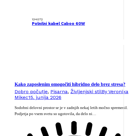
134072
Polnilni kabel Caboo 60W
Kako zaposlenim omogočiti hibridno delo brez stresa?
Dobro počutje
,
Pisarna
,
Življenjski stil
By
Veronika
Mikec
15. junija 2026
Sodobni delovni prostor se je v zadnjih nekaj letih močno spremenil.
Podjetja po vsem svetu so ugotovila, da delo ni…