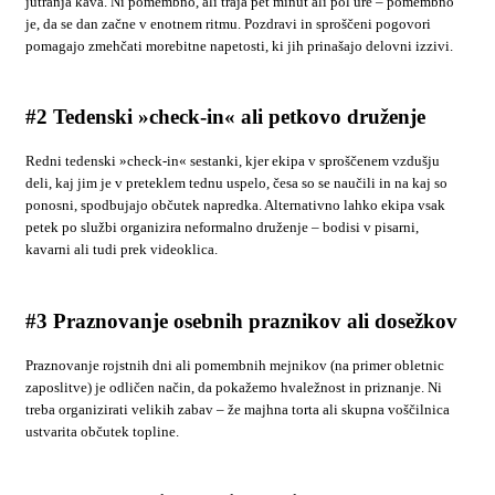
jutranja kava. Ni pomembno, ali traja pet minut ali pol ure – pomembno
je, da se dan začne v enotnem ritmu. Pozdravi in sproščeni pogovori
pomagajo zmehčati morebitne napetosti, ki jih prinašajo delovni izzivi.
#2 Tedenski »check-in« ali petkovo druženje
Redni tedenski »check-in« sestanki, kjer ekipa v sproščenem vzdušju
deli, kaj jim je v preteklem tednu uspelo, česa so se naučili in na kaj so
ponosni, spodbujajo občutek napredka. Alternativno lahko ekipa vsak
petek po službi organizira neformalno druženje – bodisi v pisarni,
kavarni ali tudi prek videoklica.
#3 Praznovanje osebnih praznikov ali dosežkov
Praznovanje rojstnih dni ali pomembnih mejnikov (na primer obletnic
zaposlitve) je odličen način, da pokažemo hvaležnost in priznanje. Ni
treba organizirati velikih zabav – že majhna torta ali skupna voščilnica
ustvarita občutek topline.