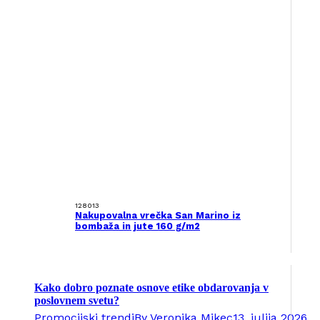
128013
Nakupovalna vrečka San Marino iz
bombaža in jute 160 g/m2
Kako dobro poznate osnove etike obdarovanja v
poslovnem svetu?
Promocijski trendi
By
Veronika Mikec
13. julija 2026