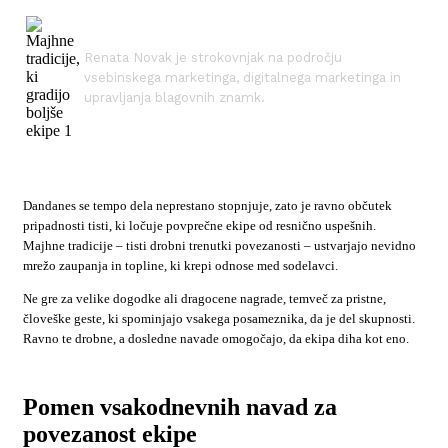
Renata Novak je strokovnjak na področju
vsebinskega marketinga, digitalnega marketinga in
upravljanja blagovnih znamk.
Dandanes se tempo dela neprestano stopnjuje, zato je ravno občutek
pripadnosti tisti, ki ločuje povprečne ekipe od resnično uspešnih.
Majhne tradicije – tisti drobni trenutki povezanosti – ustvarjajo nevidno
mrežo zaupanja in topline, ki krepi odnose med sodelavci.
Ne gre za velike dogodke ali dragocene nagrade, temveč za pristne,
človeške geste, ki spominjajo vsakega posameznika, da je del skupnosti.
Ravno te drobne, a dosledne navade omogočajo, da ekipa diha kot eno.
Pomen vsakodnevnih navad za
povezanost ekipe