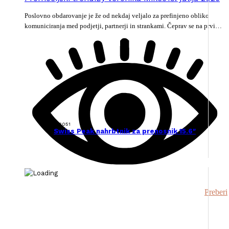
Poslovno obdarovanje je že od nekdaj veljalo za prefinjeno obliko
komuniciranja med podjetji, partnerji in strankami. Čeprav se na prvi…
133051
Swiss Peak nahrbtnik za prenosnik 15.6″
Preberi