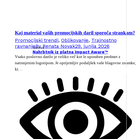
Kaj material vaših promocijskih daril sporoča strankam?
Promocijski trendi
,
Oblikovanje
,
Trajnostno
ravnanje
By
Renata Novak
29. junija 2026
130904
Nahrbtnik iz platna Impact Aware™
Vsako poslovno darilo je veliko več kot le uporaben predmet z
natisnjenim logotipom. Je oprijemljiv podaljšek vaše blagovne znamke,
ki…