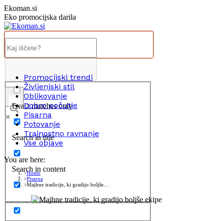
Skip
Ekoman.si
to
Eko promocijska darila
content
Promocijski trendi
Življenjski stil
Oblikovanje
Dobro počutje
Exact matches only
Pisarna
Potovanje
Trajnostno ravnanje
Search in title
Vse objave
You are here:
Search in content
Home
Pisarna
Majhne tradicije, ki gradijo boljše…