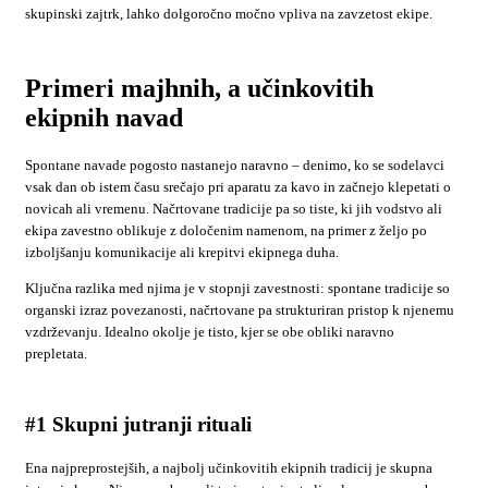
skupinski zajtrk, lahko dolgoročno močno vpliva na zavzetost ekipe.
Primeri majhnih, a učinkovitih
ekipnih navad
Spontane navade pogosto nastanejo naravno – denimo, ko se sodelavci
vsak dan ob istem času srečajo pri aparatu za kavo in začnejo klepetati o
novicah ali vremenu. Načrtovane tradicije pa so tiste, ki jih vodstvo ali
ekipa zavestno oblikuje z določenim namenom, na primer z željo po
izboljšanju komunikacije ali krepitvi ekipnega duha.
Ključna razlika med njima je v stopnji zavestnosti: spontane tradicije so
organski izraz povezanosti, načrtovane pa strukturiran pristop k njenemu
vzdrževanju. Idealno okolje je tisto, kjer se obe obliki naravno
prepletata.
#1 Skupni jutranji rituali
Ena najpreprostejših, a najbolj učinkovitih ekipnih tradicij je skupna