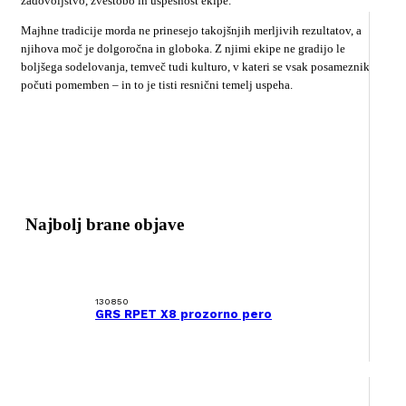
zadovoljstvo, zvestobo in uspešnost ekipe.
Majhne tradicije morda ne prinesejo takojšnjih merljivih rezultatov, a
njihova moč je dolgoročna in globoka. Z njimi ekipe ne gradijo le
boljšega sodelovanja, temveč tudi kulturo, v kateri se vsak posameznik
počuti pomemben – in to je tisti resnični temelj uspeha.
Najbolj brane objave
130850
GRS RPET X8 prozorno pero