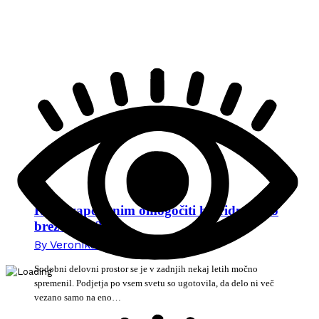
Kako zaposlenim omogočiti hibridno delo
brez stresa?
By
Veronika Mikec
15. junija 2026
Sodobni delovni prostor se je v zadnjih nekaj letih močno
spremenil. Podjetja po vsem svetu so ugotovila, da delo ni več
vezano samo na eno…