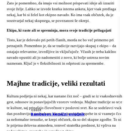
Zato je pomembno, da imajo vsi možnost prispevati ideje ali izraziti
svoje želje. Lahko se izvede kratka interna anketa, kjer vsak predlaga
nekaj, kar bi si želel kot ekipno navado. Ko ima vsak občutek, da je
soustvarjal nekaj skupnega, se povezanost še okrepi.
Ekipa, ki raste ali se spreminja, mora svoje tradicije prilagajati
Tisto, kar je delovalo pri petih članih, morda ne bo več primerno pri
petnajstih. Pomembno je, da se tradicije razvijajo skupaj z ekipo – da
ostajajo relevantne, izvedljive in vključujoče. Včasih je treba kakšno
navado opustiti ali jo nadomestiti z novo, ki bolje ustreza novim
razmeram. Ključ je v fleksibilnosti in odprtosti za spremembe.
Majhne tradicije, veliki rezultati
Kultura podjetja ni nekaj, kar nastane čez noč – gradi se iz vsakodnevnih
gest, odnosov in ponavljajočih vzorcev vedenja. Majhne tradicije so srce
te kulture, saj prinašajo človečnost v poslovni svet. Ko se sodelavci vsak
128655
dan pozdravijo z nasmehom, skupaj praznujejo uspehe in si vzamejo čas
Bambusov kemični svinčnik
za neformalne trenutke, se krepi občutek, da so del skupne zgodbe. To ni
le prijetna delovna atmosfera, temveč strateška prednost, ki vpliva na