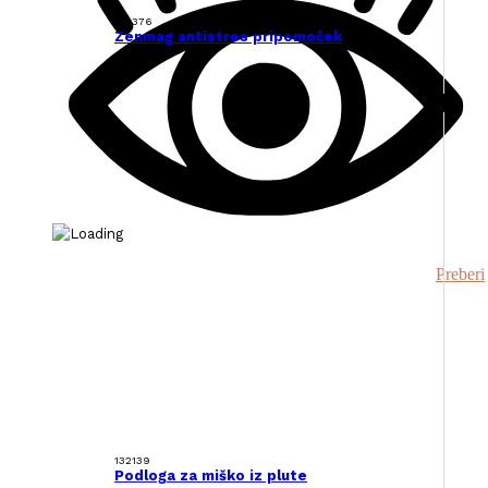
133376
Zenmag antistres pripomoček
Preberi
132139
Podloga za miško iz plute