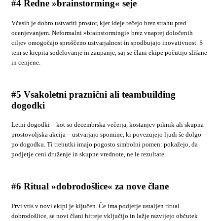
#4 Redne »brainstorming« seje
Včasih je dobro ustvariti prostor, kjer ideje tečejo brez strahu pred
ocenjevanjem. Neformalni »brainstormingi« brez vnaprej določenih
ciljev omogočajo sproščeno ustvarjalnost in spodbujajo inovativnost. S
tem se krepita sodelovanje in zaupanje, saj se člani ekipe počutijo slišane
in cenjene.
#5 Vsakoletni praznični ali teambuilding
dogodki
Letni dogodki – kot so decembrska večerja, kostanjev piknik ali skupna
prostovoljska akcija – ustvarjajo spomine, ki povezujejo ljudi še dolgo
po dogodku. Ti trenutki imajo pogosto simbolni pomen: pokažejo, da
podjetje ceni druženje in skupne vrednote, ne le rezultate.
#6 Ritual »dobrodošlice« za nove člane
Prvi vtis v novi ekipi je ključen. Če ima podjetje ustaljen ritual
dobrodošlice, se novi člani hitreje vključijo in lažje razvijejo občutek