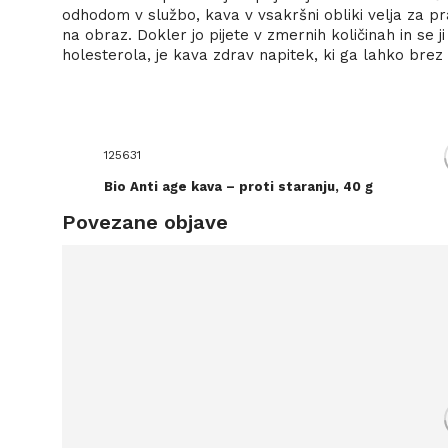
odhodom v službo, kava v vsakršni obliki velja za p
na obraz. Dokler jo pijete v zmernih količinah in se j
holesterola, je kava zdrav napitek, ki ga lahko brez
125631
Bio Anti age kava – proti staranju, 40 g
Povezane objave