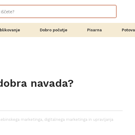
blikovanje
Dobro počutje
Pisarna
Potova
 dobra navada?
ebinskega marketinga, digitalnega marketinga in upravljanja