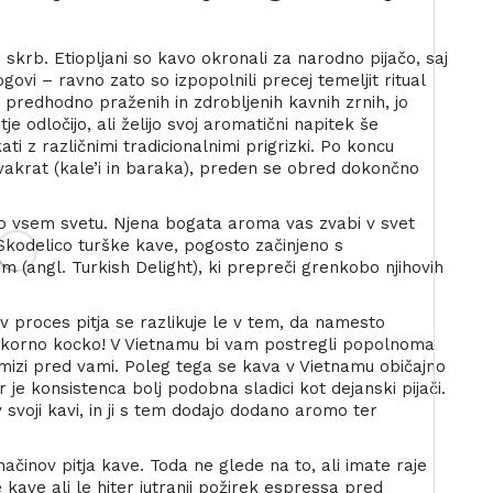
o skrb. Etiopljani so kavo okronali za narodno pijačo, saj
ogovi – ravno zato so izpopolnili precej temeljit ritual
 predhodno praženih in zdrobljenih kavnih zrnih, jo
je odločijo, ali želijo svoj aromatični napitek še
ati z različnimi tradicionalnimi prigrizki. Po koncu
vakrat (kale’i in baraka), preden se obred dokončno
 po vsem svetu. Njena bogata aroma vas zvabi v svet
Skodelico turške kave, pogosto začinjeno s
(angl. Turkish Delight), ki prepreči grenkobo njihovih
v proces pitja se razlikuje le v tem, da namesto
adkorno kocko! V Vietnamu bi vam postregli popolnoma
a mizi pred vami. Poleg tega se kava v Vietnamu običajno
e konsistenca bolj podobna sladici kot dejanski pijači.
v svoji kavi, in ji s tem dodajo dodano aromo ter
činov pitja kave. Toda ne glede na to, ali imate raje
e kave ali le hiter jutranji požirek espressa pred