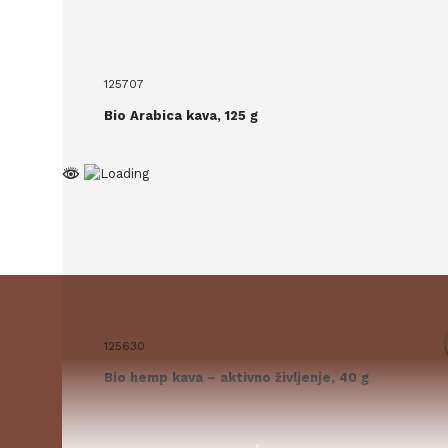
125707
Bio Arabica kava, 125 g
125630
Bio hemp kava – aktivno življenje, 40 g