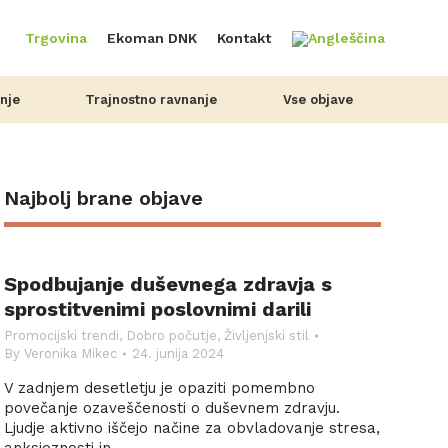
Trgovina
Ekoman DNK
Kontakt
nje
Trajnostno ravnanje
Vse objave
Najbolj brane objave
Spodbujanje duševnega zdravja s
sprostitvenimi poslovnimi darili
Promocijski trendi
,
Dobro počutje
,
Življenjski stil
By
Veronika Mikec
24. junija 2024
V zadnjem desetletju je opaziti pomembno
povečanje ozaveščenosti o duševnem zdravju.
Ljudje aktivno iščejo načine za obvladovanje stresa,