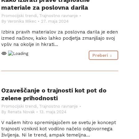
materiale za poslovna darila
Promocijski trendi
,
Trajnostno ravnanje
By
Veronika Mikec
27. maja 2024
Izbira pravih materialov za poslovna darila je eden
izmed načinov, kako lahko podjetja zmanjšajo svoj
vpliv na okolje in hkrati…
Preberi
Ozaveščanje o trajnosti kot pot do
zelene prihodnosti
Promocijski trendi
,
Trajnostno ravnanje
By
Renata Novak
13. maja 2024
V našem hitro spreminjajočem se svetu je koncept
trajnosti vzniknil kot vodilno načelo odgovornega
življenja. Ni le trend, ampak temeljna…