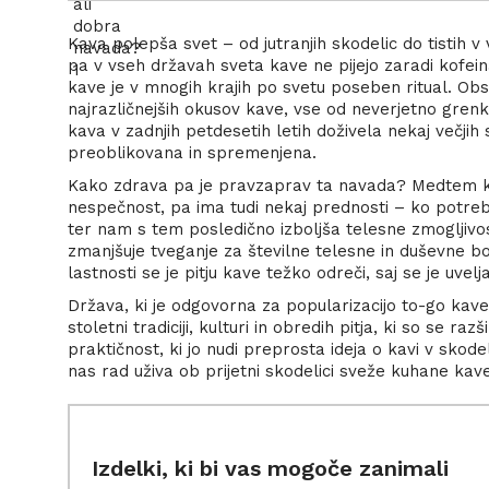
Kava polepša svet – od jutranjih skodelic do tistih v
pa v vseh državah sveta kave ne pijejo zaradi kofein
kave je v mnogih krajih po svetu poseben ritual. Obst
najrazličnejših okusov kave, vse od neverjetno grenke
kava v zadnjih petdesetih letih doživela nekaj večji
preoblikovana in spremenjena.
Kako zdrava pa je pravzaprav ta navada? Medtem ko 
nespečnost, pa ima tudi nekaj prednosti – ko potr
ter nam s tem posledično izboljša telesne zmogljivost
zmanjšuje tveganje za številne telesne in duševne bo
lastnosti se je pitju kave težko odreči, saj se je uve
Država, ki je odgovorna za popularizacijo to-go kave
stoletni tradiciji, kulturi in obredih pitja, ki so se ra
praktičnost, ki jo nudi preprosta ideja o kavi v sko
nas rad uživa ob prijetni skodelici sveže kuhane kave
Izdelki, ki bi vas mogoče zanimali