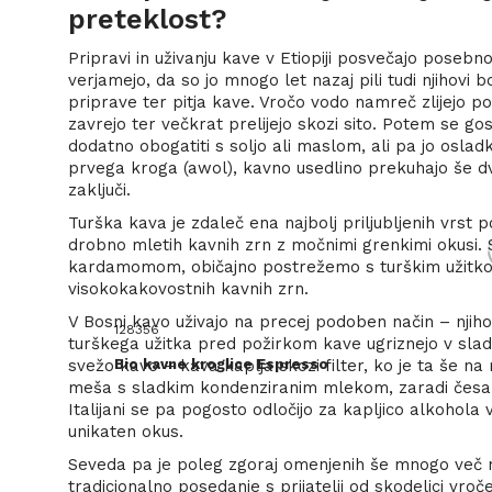
preteklost?
Pripravi in ​​uživanju kave v Etiopiji posvečajo posebn
verjamejo, da so jo mnogo let nazaj pili tudi njihovi b
priprave ter pitja kave. Vročo vodo namreč zlijejo po
zavrejo ter večkrat prelijejo skozi sito. Potem se gost
dodatno obogatiti s soljo ali maslom, ali pa jo osladk
prvega kroga (awol), kavno usedlino prekuhajo še d
zaključi.
Turška kava je zdaleč ena najbolj priljubljenih vrst
drobno mletih kavnih zrn z močnimi grenkimi okusi. 
kardamomom, običajno postrežemo s turškim užitkom 
visokokakovostnih kavnih zrn.
V Bosni kavo uživajo na precej podoben način – njiho
128356
turškega užitka pred požirkom kave ugriznejo v sl
svežo kavo – kava kaplja skozi filter, ko je ta še n
Bio kavne kroglice Espresso
meša s sladkim kondenziranim mlekom, zaradi česar j
Italijani se pa pogosto odločijo za kapljico alkohola 
unikaten okus.
Seveda pa je poleg zgoraj omenjenih še mnogo več na
tradicionalno posedanje s prijatelji od skodelici vroč