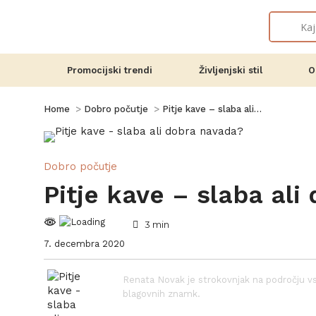
Promocijski trendi
Življenjski stil
O
You are here:
Home
Dobro počutje
Pitje kave – slaba ali…
Dobro počutje
Pitje kave – slaba ali
3
min
7. decembra 2020
Renata Novak je strokovnjak na področju vs
blagovnih znamk.