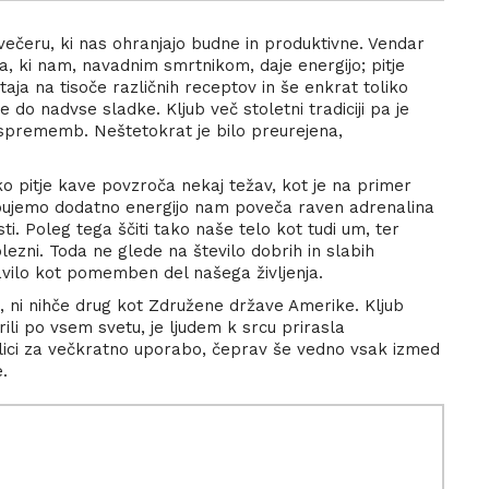
 večeru, ki nas ohranjajo budne in produktivne. Vendar
a, ki nam, navadnim smrtnikom, daje energijo; pitje
aja na tisoče različnih receptov in še enkrat toliko
 do nadvse sladke. Kljub več stoletni tradiciji pa je
h sprememb. Neštetokrat je bilo preurejena,
pitje kave povzroča nekaj težav, kot je na primer
ebujemo dodatno energijo nam poveča raven adrenalina
i. Poleg tega ščiti tako naše telo kot tudi um, ter
lezni. Toda ne glede na število dobrih in slabih
ljavilo kot pomemben del našega življenja.
, ni nihče drug kot Združene države Amerike. Kljub
zširili po vsem svetu, je ljudem k srcu prirasla
delici za večkratno uporabo, čeprav še vedno vsak izmed
.