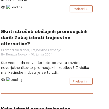
anksioznosti in…
Preberi
Skriti strošek običajnih promocijskih
daril: Zakaj izbrati trajnostne
alternative?
Promocijski trendi
,
Trajnostno ravnanje
By
Renata Novak
10. junija 2024
Ste vedeli, da se vsako leto po svetu razdeli
neverjetno število promocijskih izdelkov? Z vidika
marketinške industrije se to zdi…
Preberi
Kako izbrati prave trajnostne