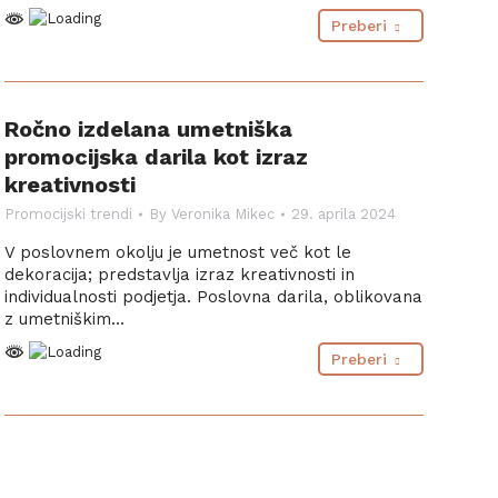
Preberi
Ročno izdelana umetniška
promocijska darila kot izraz
kreativnosti
Promocijski trendi
By
Veronika Mikec
29. aprila 2024
V poslovnem okolju je umetnost več kot le
dekoracija; predstavlja izraz kreativnosti in
individualnosti podjetja. Poslovna darila, oblikovana
z umetniškim…
Preberi