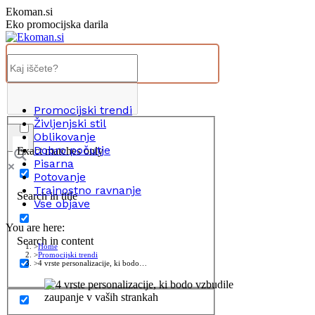
Skip
Ekoman.si
to
Eko promocijska darila
content
Promocijski trendi
Življenjski stil
Oblikovanje
Dobro počutje
Exact matches only
Pisarna
Potovanje
Trajnostno ravnanje
Search in title
Vse objave
You are here:
Search in content
Home
Promocijski trendi
4 vrste personalizacije, ki bodo…