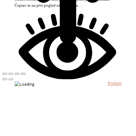
Čeprav se na prvi pogled zdi, da gre za…
Preberi