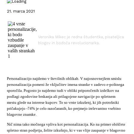
21. marca 2021
Veronika Mikec je redna študentka, pisateljica
blogov in bodoča revolucionarka.
Personalizacijo najdemo v številnih oblikah. V najosnovnejšem smislu
personalizacija pomeni že vključitev imena stranke v zadevo e-poštnega
sporočila. Pogosto jo najdemo tudi v obliki priporočenih izdelkov na
podlagi zgodovine brskanja ali prilagojene navigacije po spletnem
mestu glede na interese kupcev. To so vrste izkušenj, ki jih potrošniki
pričakujejo -74% je celo razočaranih, ko prejmejo irelevantno vsebino
blagovne znamke.
Nič nima tako močnega vpliva kot personalizacija. Ko na primer obiščete
spletno stran podjetja, želite izkušnjo, ki v vas vlije zaupanje v blagovno