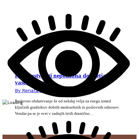
Kako ustvariti nepozabna doživetja za
vaše partnerje
By
Renata Novak
27. julija 2026
Poslovno obdarovanje že od nekdaj velja za enega izmed
ključnih gradnikov dobrih medosebnih in poslovnih odnosov.
Vendar pa se je svet v zadnjih letih drastično…