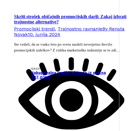
Skriti strošek običajnih promocijskih daril: Zakaj izbrati
trajnostne alternative?
Promocijski trendi
,
Trajnostno ravnanje
By
Renata
Novak
10. junija 2024
Ste vedeli, da se vsako leto po svetu razdeli neverjetno število
promocijskih izdelkov? Z vidika marketinške industrije se to zdi…
125321
Nakupovalna vrečka Ricardo iz platna
407 g/m2