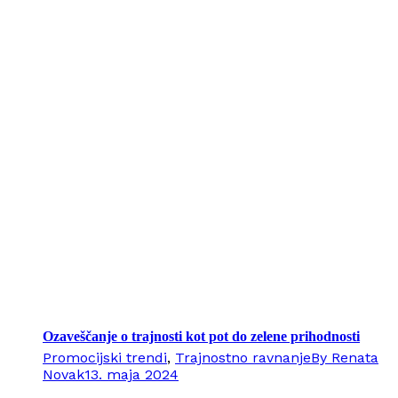
Ozaveščanje o trajnosti kot pot do zelene prihodnosti
Promocijski trendi
,
Trajnostno ravnanje
By
Renata
Novak
13. maja 2024