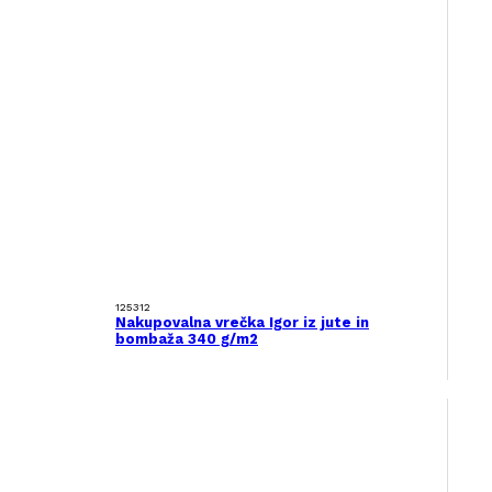
125312
Nakupovalna vrečka Igor iz jute in
bombaža 340 g/m2