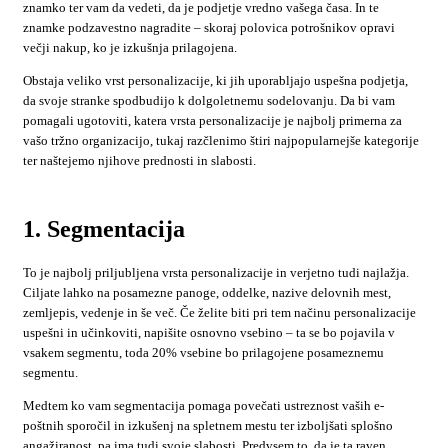
znamko ter vam da vedeti, da je podjetje vredno vašega časa. In te
znamke podzavestno nagradite – skoraj polovica potrošnikov opravi
večji nakup, ko je izkušnja prilagojena.
Obstaja veliko vrst personalizacije, ki jih uporabljajo uspešna podjetja,
da svoje stranke spodbudijo k dolgoletnemu sodelovanju. Da bi vam
pomagali ugotoviti, katera vrsta personalizacije je najbolj primerna za
vašo tržno organizacijo, tukaj razčlenimo štiri najpopularnejše kategorije
ter naštejemo njihove prednosti in slabosti.
1. Segmentacija
To je najbolj priljubljena vrsta personalizacije in verjetno tudi najlažja.
Ciljate lahko na posamezne panoge, oddelke, nazive delovnih mest,
zemljepis, vedenje in še več. Če želite biti pri tem načinu personalizacije
uspešni in učinkoviti, napišite osnovno vsebino – ta se bo pojavila v
vsakem segmentu, toda 20% vsebine bo prilagojene posameznemu
segmentu.
Medtem ko vam segmentacija pomaga povečati ustreznost vaših e-
poštnih sporočil in izkušenj na spletnem mestu ter izboljšati splošno
angažiranost, pa ima tudi svoje slabosti. Predvsem to, da je ta raven