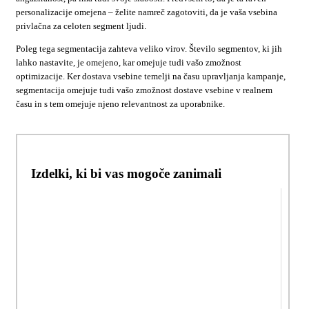
personalizacije omejena – želite namreč zagotoviti, da je vaša vsebina
privlačna za celoten segment ljudi.
Poleg tega segmentacija zahteva veliko virov. Število segmentov, ki jih
lahko nastavite, je omejeno, kar omejuje tudi vašo zmožnost
optimizacije. Ker dostava vsebine temelji na času upravljanja kampanje,
segmentacija omejuje tudi vašo zmožnost dostave vsebine v realnem
času in s tem omejuje njeno relevantnost za uporabnike.
Izdelki, ki bi vas mogoče zanimali