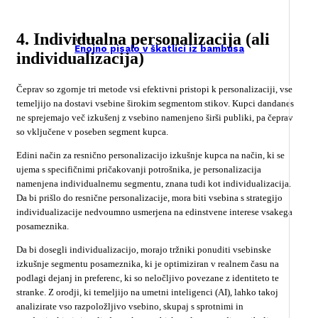
4. Individualna personalizacija (ali
125447
Enojno pisalo v škatlici iz bambusa
individualizacija)
Čeprav so zgornje tri metode vsi efektivni pristopi k personalizaciji, vse
temeljijo na dostavi vsebine širokim segmentom stikov. Kupci dandanes
ne sprejemajo več izkušenj z vsebino namenjeno širši publiki, pa čeprav
so vključene v poseben segment kupca.
Edini način za resnično personalizacijo izkušnje kupca na način, ki se
ujema s specifičnimi pričakovanji potrošnika, je personalizacija
namenjena individualnemu segmentu, znana tudi kot individualizacija.
Da bi prišlo do resnične personalizacije, mora biti vsebina s strategijo
individualizacije nedvoumno usmerjena na edinstvene interese vsakega
posameznika.
Da bi dosegli individualizacijo, morajo tržniki ponuditi vsebinske
izkušnje segmentu posameznika, ki je optimiziran v realnem času na
podlagi dejanj in preferenc, ki so neločljivo povezane z identiteto te
stranke. Z orodji, ki temeljijo na umetni inteligenci (AI), lahko takoj
analizirate vso razpoložljivo vsebino, skupaj s sprotnimi in