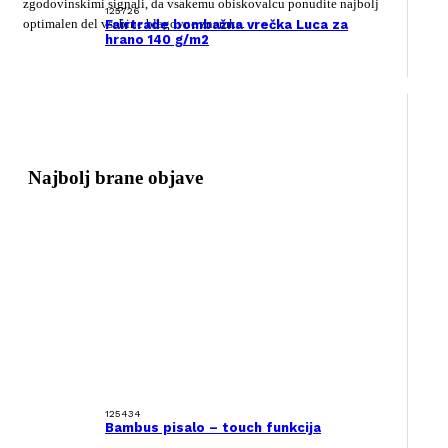
zgodovinskimi signali, da vsakemu obiskovalcu ponudite najbolj
125726
optimalen del vsebine blagovne znamke.
Fairtrade bombažna vrečka Luca za
hrano 140 g/m2
Najbolj brane objave
125434
Bambus pisalo – touch funkcija