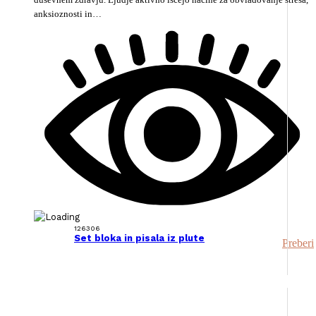
anksioznosti in…
126306
Set bloka in pisala iz plute
Preberi