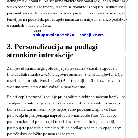
demografski podatki. Ko sčasoma zberete več podatkov, lahko izboljšate
vsako osebnost ali segment, in s tem še dodatno izboljšate učinkovitost
personalizacije. Toda za obsežno ustvarjanje in optimizacijo person, ki
temeljijo na podatkih, potrebujete način za zbiranje in analizo podatkov
o strankah v realnem času.
125384
Nakupovalna vrečka – ročaji 75cm
3. Personalizacija na podlagi
strankine interakcije
Zemljevid strankinega potovanja je pravzaprav vizualna zgodba o
interakcijah stranke z vašo blagovno znamko. S temi zemljevidi lažje
opazimo pomanjkljivosti v naši tržni strategiji ter široko zasnovano
vsebino razvijemo v individualizirano vsebino.
En pristop k personalizaciji je prilagoditev vsebine vsakemu koraku na
zemljevidu potovanja strank. Na ta način ustvarjate vsebino na zelo
kontekstualiziran način, ki je neposredno povezan z njihovo fazo
potovanja in jim pomaga napredovati v naslednjo fazo. Vendar pa
podobno kot pri pristopu, ki temelji na personah in segmentaciji,
potrebujete podatke o strankah, da na podlagi vedenja in vpogledov
potrošnikov določite posamezni segment.