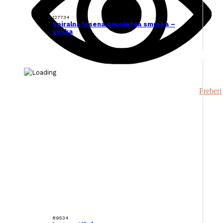
127734
Spiralna lesena novoletna smreka –
Velika
Preberi
89534