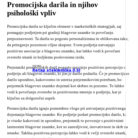
Promocijska darila in njihov
psihološki vpliv
Promocijska darila so ključen element v marketinških strategijah, saj
pomagajo podjetjem pri gradnji blagovne znamke in povečanju
prepoznavnosti. Ta darila so pogosto personalizirana in oblikovana tako,
da pritegnejo pozornost ciljne skupine. S tem podjetja ustvarjajo
pozitivne asociacije z blagovno znamko, kar lahko vodi k povečani
zvestobi strank in boljšemu poslovnemu izidu.
112161
Prejemniki promocijskih daril pogosto razvijejo pozitivno percepcijo o
Retap steklenička 0,5l
podjetju ali blagovni znamki, ki jim je darilo podarila. Če je promocijsko
darilo uporabno, kakovostno in ustreza prejemnikovim potrebam, bo
prejemnik blagovno znamko dojemal kot skrbno in pozorno. To lahko
vodi k povečanju zvestobe in pozitivnemu mnenju o podjetju, kar je
ključno za dolgoročni uspeh.
Promocijska darila igrajo pomembno vlogo pri ustvarjanju pozitivnega
dojemanja blagovne znamke. Ko podjetje podari promocijsko darilo, ki
je visoke kakovosti in uporabno, prejemnik to povezuje s pozitivnimi
lastnostmi blagovne znamke, kot so zanesljivost, inovativnost in skrb za
stranke. Takšna pozitivna percepcija lahko vodi k večji zvestobi strank,