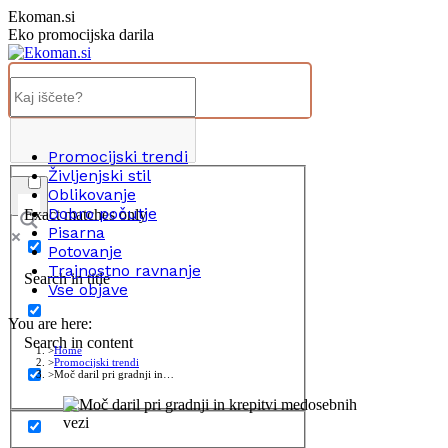
Skip
Ekoman.si
to
Eko promocijska darila
content
Promocijski trendi
Življenjski stil
Oblikovanje
Dobro počutje
Exact matches only
Pisarna
Potovanje
Trajnostno ravnanje
Search in title
Vse objave
You are here:
Search in content
Home
Promocijski trendi
Moč daril pri gradnji in…