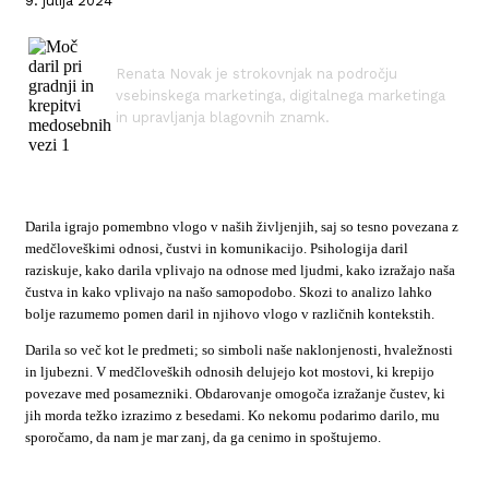
9. julija 2024
Renata Novak je strokovnjak na področju
vsebinskega marketinga, digitalnega marketinga
in upravljanja blagovnih znamk.
Darila igrajo pomembno vlogo v naših življenjih, saj so tesno povezana z
medčloveškimi odnosi, čustvi in komunikacijo. Psihologija daril
raziskuje, kako darila vplivajo na odnose med ljudmi, kako izražajo naša
čustva in kako vplivajo na našo samopodobo. Skozi to analizo lahko
bolje razumemo pomen daril in njihovo vlogo v različnih kontekstih.
Darila so več kot le predmeti; so simboli naše naklonjenosti, hvaležnosti
in ljubezni. V medčloveških odnosih delujejo kot mostovi, ki krepijo
povezave med posamezniki. Obdarovanje omogoča izražanje čustev, ki
jih morda težko izrazimo z besedami. Ko nekomu podarimo darilo, mu
sporočamo, da nam je mar zanj, da ga cenimo in spoštujemo.