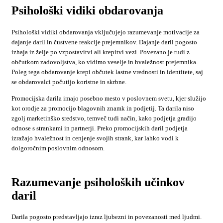
Psihološki vidiki obdarovanja
Psihološki vidiki obdarovanja vključujejo razumevanje motivacije za
dajanje daril in čustvene reakcije prejemnikov. Dajanje daril pogosto
izhaja iz želje po vzpostavitvi ali krepitvi vezi. Povezano je tudi z
občutkom zadovoljstva, ko vidimo veselje in hvaležnost prejemnika.
Poleg tega obdarovanje krepi občutek lastne vrednosti in identitete, saj
se obdarovalci počutijo koristne in skrbne.
Promocijska darila imajo posebno mesto v poslovnem svetu, kjer služijo
kot orodje za promocijo blagovnih znamk in podjetij. Ta darila niso
zgolj marketinško sredstvo, temveč tudi način, kako podjetja gradijo
odnose s strankami in partnerji. Preko promocijskih daril podjetja
izražajo hvaležnost in cenjenje svojih strank, kar lahko vodi k
dolgoročnim poslovnim odnosom.
Razumevanje psiholoških učinkov
daril
Darila pogosto predstavljajo izraz ljubezni in povezanosti med ljudmi.