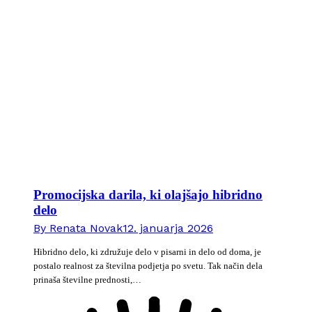
Promocijska darila, ki olajšajo hibridno
delo
By
Renata Novak
12. januarja 2026
Hibridno delo, ki združuje delo v pisarni in delo od doma, je
postalo realnost za številna podjetja po svetu. Tak način dela
prinaša številne prednosti,…