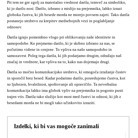
Pri tem ne gre zgolj za materialno vrednost darila, temveč za simboliko,
ki jo darilo nosi. Darilo, izbrano z mislijo na prejemnika, lahko izrazi
globoka čustva, ki jih besede morda ne morejo povsem zajeti. Tako darila
postanejo sredstvo za krepitev medsebojnih vezi in poglabljanje
odnosov.
Darila igrajo pomembno vlogo pri oblikovanju naše identitete in
samopodobe. Ko prejmemo darilo, ki je skrbno izbrano za nas, se
počutimo videne in cenjene. To vpliva na našo samopodobo in
samozavest. Poleg tega darila, ki jih podarjamo drugim, odražajo naš
značaj in vrednote, kar vpliva na to, kako nas dojemajo drugi.
Darila so močno komunikacijsko sredstvo, ki omogoča izražanje čustev
in sporočil brez besed. Kadar podarimo darilo, posredujemo čustva, kot
so ljubezen, hvaležnost, spoštovanje ali opravičilo. Ta neverbalna
komunikacija lahko ima globok vpliv na prejemnika in pogosto pusti
trajen vtis. Darila tako služijo kot most med čustvi in odnosi, ki jih z
besedami morda ne bi mogli tako učinkovito izraziti.
Izdelki, ki bi vas mogoče zanimali