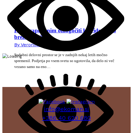
Kako zaposlenim omogočiti hibridno delo
brez stresa?
By
Veronika Mikec
15. junija 2026
Sodobni delovni prostor se je v zadnjih nekaj letih močno
spremenil. Podjetja po vsem svetu so ugotovila, da delo ni več
vezano samo na eno…
info@ekoman.si
+386 40 620 680