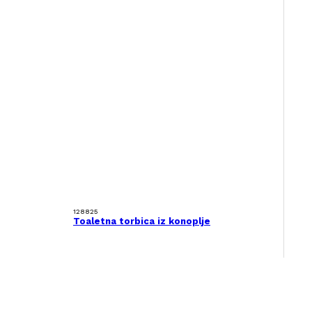
128825
Toaletna torbica iz konoplje