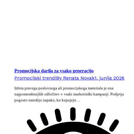
Promocijska darila za vsako generacijo
Promocijski trendi
By
Renata Novak
1. junija 2026
Izbira pravega poslovnega ali promocijskega materiala je ena
najpomembnejših odločitev v vsaki marketinški kampanji. Podjetja
pogosto naredijo napako, ko kupujejo…