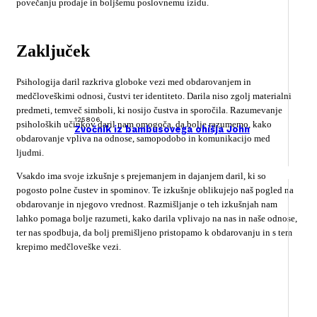
povečanju prodaje in boljšemu poslovnemu izidu.
Zaključek
Psihologija daril razkriva globoke vezi med obdarovanjem in
medčloveškimi odnosi, čustvi ter identiteto. Darila niso zgolj materialni
predmeti, temveč simboli, ki nosijo čustva in sporočila. Razumevanje
125806
psiholoških učinkov daril nam omogoča, da bolje razumemo, kako
Zvočnik iz bambusovega ohišja John
obdarovanje vpliva na odnose, samopodobo in komunikacijo med
ljudmi.
Vsakdo ima svoje izkušnje s prejemanjem in dajanjem daril, ki so
pogosto polne čustev in spominov. Te izkušnje oblikujejo naš pogled na
obdarovanje in njegovo vrednost. Razmišljanje o teh izkušnjah nam
lahko pomaga bolje razumeti, kako darila vplivajo na nas in naše odnose,
ter nas spodbuja, da bolj premišljeno pristopamo k obdarovanju in s tem
krepimo medčloveške vezi.