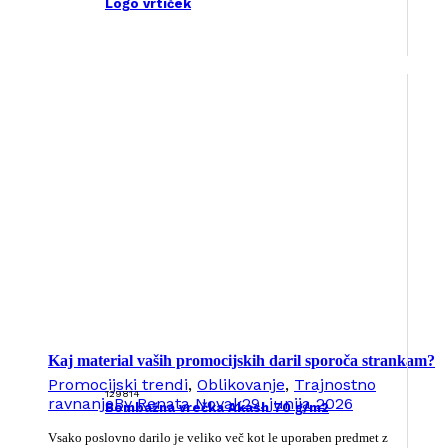
Logo vrtiček
Kaj material vaših promocijskih daril sporoča strankam?
Promocijski trendi
,
Oblikovanje
,
Trajnostno
129814
ravnanje
By
Renata Novak
29. junija 2026
Bombažna vrečka Akash 70 g/m2
Vsako poslovno darilo je veliko več kot le uporaben predmet z