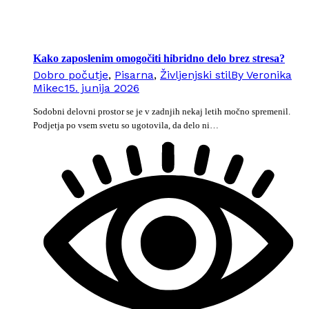
Kako zaposlenim omogočiti hibridno delo brez stresa?
Dobro počutje
,
Pisarna
,
Življenjski stil
By
Veronika
Mikec
15. junija 2026
Sodobni delovni prostor se je v zadnjih nekaj letih močno spremenil.
Podjetja po vsem svetu so ugotovila, da delo ni…