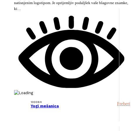
natisnjenim logotipom. Je oprijemljiv podaljšek vaše blagovne znamke,
ki…
130064
Preberi
Yogi mešanica