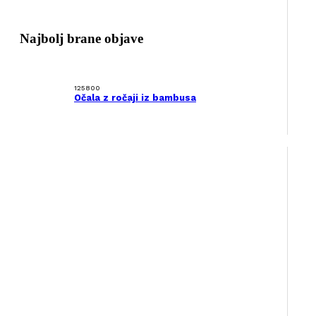
Najbolj brane objave
125800
Očala z ročaji iz bambusa