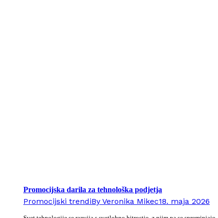
Promocijska darila za tehnološka podjetja
Promocijski trendi
By
Veronika Mikec
18. maja 2026
Svet tehnologije se razvija s svetlobno hitrostjo, z njim pa se spreminjajo