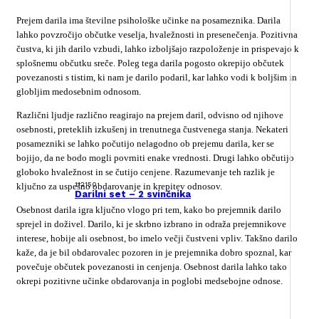
Prejem darila ima številne psihološke učinke na posameznika. Darila
lahko povzročijo občutke veselja, hvaležnosti in presenečenja. Pozitivna
čustva, ki jih darilo vzbudi, lahko izboljšajo razpoloženje in prispevajo k
splošnemu občutku sreče. Poleg tega darila pogosto okrepijo občutek
povezanosti s tistim, ki nam je darilo podaril, kar lahko vodi k boljšim in
globljim medosebnim odnosom.
Različni ljudje različno reagirajo na prejem daril, odvisno od njihove
osebnosti, preteklih izkušenj in trenutnega čustvenega stanja. Nekateri
posamezniki se lahko počutijo nelagodno ob prejemu darila, ker se
bojijo, da ne bodo mogli povrniti enake vrednosti. Drugi lahko občutijo
globoko hvaležnost in se čutijo cenjene. Razumevanje teh razlik je
112150
ključno za uspešno obdarovanje in krepitev odnosov.
Darilni set – 2 svinčnika
Osebnost darila igra ključno vlogo pri tem, kako bo prejemnik darilo
sprejel in doživel. Darilo, ki je skrbno izbrano in odraža prejemnikove
interese, hobije ali osebnost, bo imelo večji čustveni vpliv. Takšno darilo
kaže, da je bil obdarovalec pozoren in je prejemnika dobro spoznal, kar
povečuje občutek povezanosti in cenjenja. Osebnost darila lahko tako
okrepi pozitivne učinke obdarovanja in poglobi medsebojne odnose.