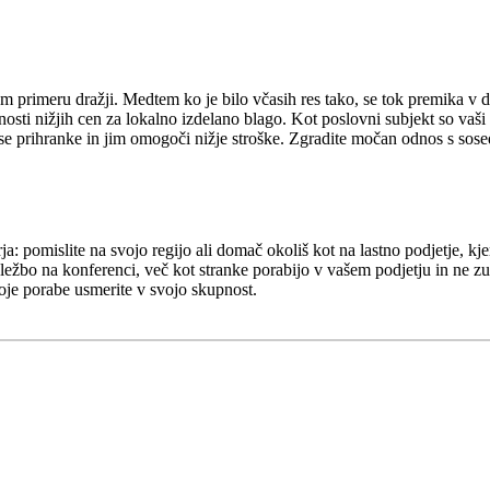
 primeru dražji. Medtem ko je bilo včasih res tako, se tok premika v dr
sti nižjih cen za lokalno izdelano blago. Kot poslovni subjekt so vaši 
ese prihranke in jim omogoči nižje stroške. Zgradite močan odnos s sos
ja: pomislite na svojo regijo ali domač okoliš kot na lastno podjetje, k
deležbo na konferenci, več kot stranke porabijo v vašem podjetju in ne z
voje porabe usmerite v svojo skupnost.