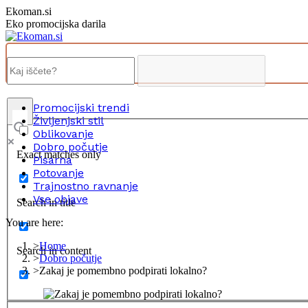
Skip
Ekoman.si
to
Eko promocijska darila
content
Promocijski trendi
Življenjski stil
Oblikovanje
Dobro počutje
Exact matches only
Pisarna
Potovanje
Trajnostno ravnanje
Vse objave
Search in title
You are here:
Home
Search in content
Dobro počutje
Zakaj je pomembno podpirati lokalno?