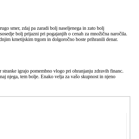
ugo smer, zdaj pa zaradi bolj naseljenega in zato bolj
sosedje bolj prijazni pri pogajanjih o cenah za množična naročila.
ednjim kmetijskim trgom in dolgoročno boste prihranili denar.
jer stranke igrajo pomembno vlogo pri ohranjanju zdravih financ.
unaj njega, tem bolje. Enako velja za vašo skupnost in njeno