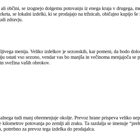
vi ali občini, se izognejo dolgemu potovanju iz enega kraja v drugega, 
eta, se lokalni izdelki, ki se prodajajo na tržnicah, običajno kupijo še 
udi zdravju.
jivega menija. Veliko izdelkov je sezonskih, kar pomeni, da bodo določe
iju ostati vso sezono, vendar vas bo manjša in večinoma menjajoča se 
 in svežina vaših obrokov.
alnega tudi manj obremenjuje okolje. Prevoz hrane prispeva veliko nepo
e kilometrov potovanja po zemlji ali zraku. Ta razdalja se imenuje “preh
o, potrebno za prevoz tega izdelka do prodajalca.