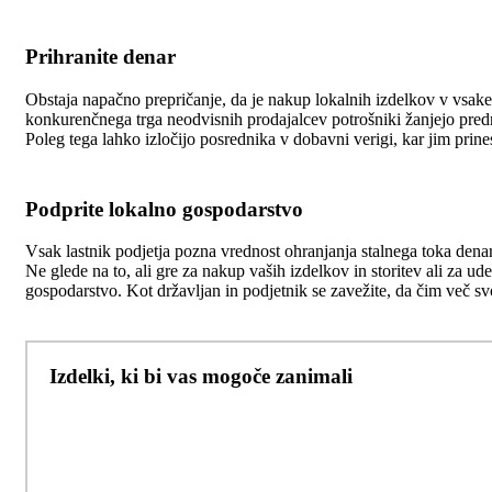
Prihranite denar
Obstaja napačno prepričanje, da je nakup lokalnih izdelkov v vsakem
konkurenčnega trga neodvisnih prodajalcev potrošniki žanjejo predno
Poleg tega lahko izločijo posrednika v dobavni verigi, kar jim prin
Podprite lokalno gospodarstvo
Vsak lastnik podjetja pozna vrednost ohranjanja stalnega toka denar
Ne glede na to, ali gre za nakup vaših izdelkov in storitev ali za u
gospodarstvo. Kot državljan in podjetnik se zavežite, da čim več s
Izdelki, ki bi vas mogoče zanimali