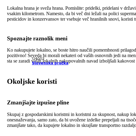
Lokalna hrana je sveža hrana. Pomislite: pridelki, pridelani v drža
vsakim kilometrom. Namesto, da bi več dni ležali na polici supermark
pesticidov in konzervansov ter vsebuje več hranilnih snovi, koristi t
Spoznajte raznolik meni
Ko nakupujete lokalno, se boste hitro naučili pomembnosti prilagodl
pozitivno! Seveda bi morali nekateri od vaših osnovnih jedi na men
124003
sta se zaradi vaših lokalnih nakupovalnih navad izboljšali kakovost
Slovenska pručka
Okoljske koristi
Zmanjšajte izpušne pline
Skupaj z gospodarskimi koristmi in koristmi za skupnost, nakup lok
onesnaževanja, samo zato, da bi uvožene izdelke prepeljali na tisoč
zmanjšate tako, da kupujete lokalno in skrajšate transportno razdalj