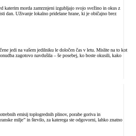
med katerim morda zamrznjeni izgubljajo svojo svežino in okus z
isti dan. Uživanje lokalno pridelane hrane, ki je običajno brez
ne jedi na vašem jedilniku le določen čas v letu. Mislite na to kot
ponudba zagotovo navdušila – še posebej, ko boste okusili, kako
trebnih emisij toplogrednih plinov, porabe goriva in
ranske milje” in število, za katerega ste odgovorni, lahko znatno