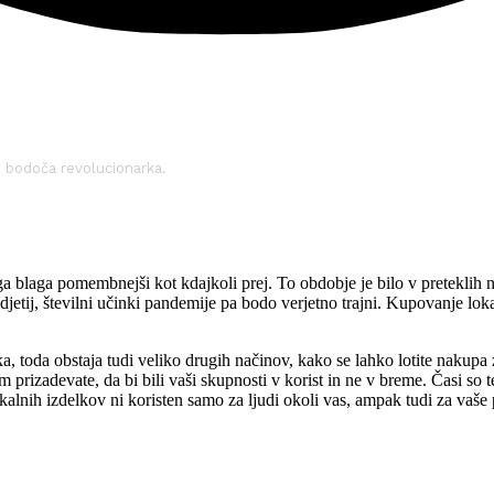
n bodoča revolucionarka.
laga pomembnejši kot kdajkoli prej. To obdobje je bilo v preteklih neka
djetij, številni učinki pandemije pa bodo verjetno trajni. Kupovanje lok
 toda obstaja tudi veliko drugih načinov, kako se lahko lotite nakupa z
em prizadevate, da bi bili vaši skupnosti v korist in ne v breme. Časi so 
lnih izdelkov ni koristen samo za ljudi okoli vas, ampak tudi za vaše 