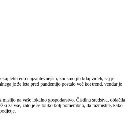
j letih eno najzahtevnejših, kar smo jih kdaj videli, saj je
alnega je že leta pred pandemijo postalo več kot trend, vendar je
 mislijo na vaše lokalno gospodarstvo. Čistilna sredstva, oblačila
težki za vse, zato je še toliko bolj pomembno, da razmislite, kako
podjetje.