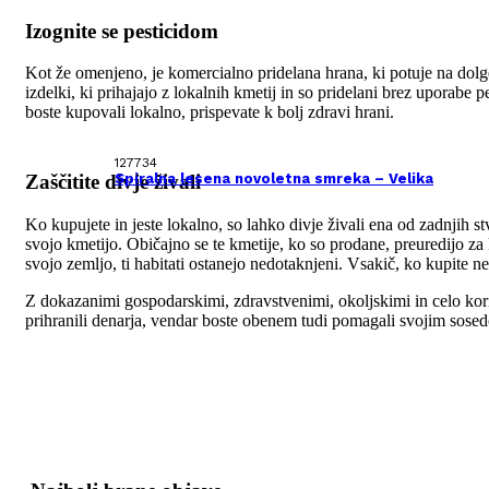
Izognite se pesticidom
Kot že omenjeno, je komercialno pridelana hrana, ki potuje na dolge 
izdelki, ki prihajajo z lokalnih kmetij in so pridelani brez uporabe
boste kupovali lokalno, prispevate k bolj zdravi hrani.
127734
Spiralna lesena novoletna smreka – Velika
Zaščitite divje živali
Ko kupujete in jeste lokalno, so lahko divje živali ena od zadnjih s
svojo kmetijo. Običajno se te kmetije, ko so prodane, preuredijo za 
svojo zemljo, ti habitati ostanejo nedotaknjeni. Vsakič, ko kupite 
Z dokazanimi gospodarskimi, zdravstvenimi, okoljskimi in celo kori
prihranili denarja, vendar boste obenem tudi pomagali svojim sosedo