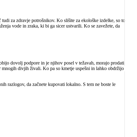
 tudi za zdravje potrošnikov. Ko slišite za ekološke izdelke, so to
enja vode in zraka, ki bi ga sicer ustvarili. Ko se zavežete, da
dobijo dovolj podpore in je njihov posel v težavah, morajo prodati
or mnogih divjih živali. Ko pa so kmetje uspešni in lahko obdržijo
nih razlogov, da začnete kupovati lokalno. S tem ne boste le