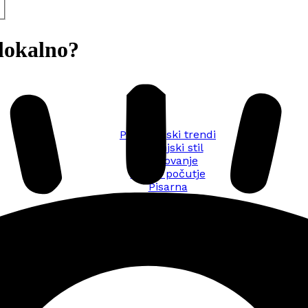
lokalno?
Promocijski trendi
Življenjski stil
Oblikovanje
Dobro počutje
Pisarna
Potovanje
Trajnostno ravnanje
Vse objave