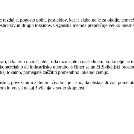
razdalje, pogosto polna pesticidov, kar je slabo ne le za okolje, temveč
 pesticidov in drugih toksinov. Organska metoda preprečuje veliko onesnaž
tvari, o katerih razmišljate. Toda razmislite o naslednjem: ko kmetje ne 
komercialno ali industrijsko uporabo, s čimer se uniči življenjski prost
nekaj lokalno, pomagate zaščititi pomembno lokalno zemljo.
stmi, povezanimi z divjimi živalmi, je jasno, da obstaja dovolj pomemb
m in vnesli nekaj življenja v svojo skupnost.