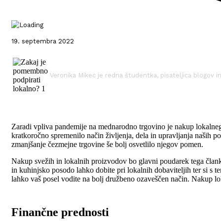
19. septembra 2022
Veronika Mikec je redna študentka, pisateljica blogov i
Zaradi vpliva pandemije na mednarodno trgovino je nakup lokalnega b
kratkoročno spremenilo način življenja, dela in upravljanja naših po
zmanjšanje čezmejne trgovine še bolj osvetlilo njegov pomen.
Nakup svežih in lokalnih proizvodov bo glavni poudarek tega članka,
in kuhinjsko posodo lahko dobite pri lokalnih dobaviteljih ter si s t
lahko vaš posel vodite na bolj družbeno ozaveščen način. Nakup loka
Finančne prednosti