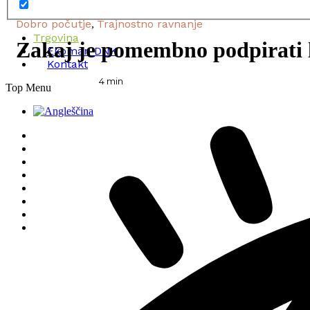
Dobro počutje
Trajnostno ravnanje
,
Trgovina
Zakaj je pomembno podpirati 
Ekoman DNK
Kontakt
4
min
Top Menu