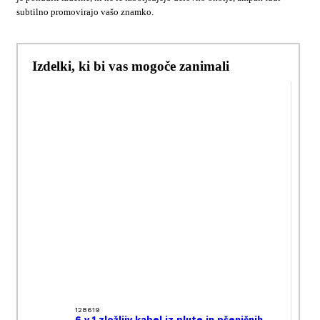
subtilno promovirajo vašo znamko.
Izdelki, ki bi vas mogoče zanimali
128619
6 v 1 zložljiv kabel iz plute in pšeničnih