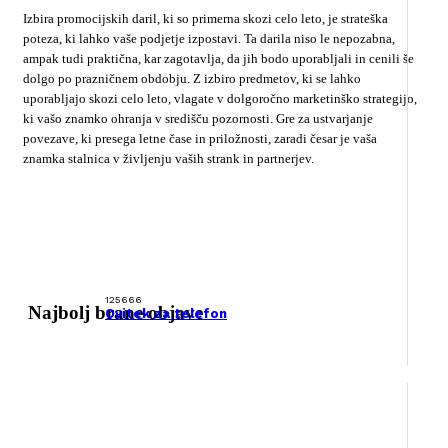
Izbira promocijskih daril, ki so primerna skozi celo leto, je strateška
poteza, ki lahko vaše podjetje izpostavi. Ta darila niso le nepozabna,
ampak tudi praktična, kar zagotavlja, da jih bodo uporabljali in cenili še
dolgo po prazničnem obdobju. Z izbiro predmetov, ki se lahko
uporabljajo skozi celo leto, vlagate v dolgoročno marketinško strategijo,
ki vašo znamko ohranja v središču pozornosti. Gre za ustvarjanje
povezave, ki presega letne čase in priložnosti, zaradi česar je vaša
znamka stalnica v življenju vaših strank in partnerjev.
125666
Najbolj brane objave
Ovitek za telefon