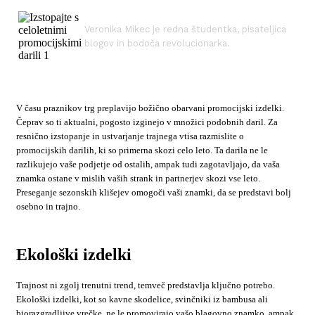
Veronika Mikec je redna študentka, pisateljica
blogov in bodoča revolucionarka.
V času praznikov trg preplavijo božično obarvani promocijski izdelki.
Čeprav so ti aktualni, pogosto izginejo v množici podobnih daril. Za
resnično izstopanje in ustvarjanje trajnega vtisa razmislite o
promocijskih darilih, ki so primerna skozi celo leto. Ta darila ne le
razlikujejo vaše podjetje od ostalih, ampak tudi zagotavljajo, da vaša
znamka ostane v mislih vaših strank in partnerjev skozi vse leto.
Preseganje sezonskih klišejev omogoči vaši znamki, da se predstavi bolj
osebno in trajno.
Ekološki izdelki
Trajnost ni zgolj trenutni trend, temveč predstavlja ključno potrebo.
Ekološki izdelki, kot so kavne skodelice, svinčniki iz bambusa ali
biorazgradljive vrečke, ne le promovirajo vašo blagovno znamko, ampak