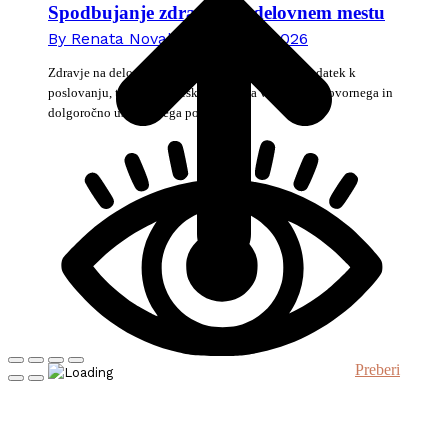
Spodbujanje zdravja na delovnem mestu
By
Renata Novak
9. februarja 2026
Zdravje na delovnem mestu danes ni več zgolj dodatek k
poslovanju, temveč strateška prioriteta vsakega odgovornega in
dolgoročno usmerjenega podjetja.
Preberi