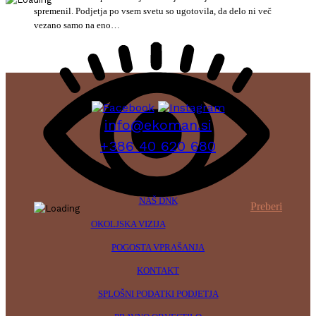
spremenil. Podjetja po vsem svetu so ugotovila, da delo ni več
vezano samo na eno…
info@ekoman.si
+386 40 620 680
NAŠ DNK
Preberi
OKOLJSKA VIZIJA
POGOSTA VPRAŠANJA
KONTAKT
SPLOŠNI PODATKI PODJETJA