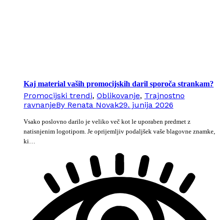
Kaj material vaših promocijskih daril sporoča strankam?
Promocijski trendi
,
Oblikovanje
,
Trajnostno
ravnanje
By
Renata Novak
29. junija 2026
Vsako poslovno darilo je veliko več kot le uporaben predmet z
natisnjenim logotipom. Je oprijemljiv podaljšek vaše blagovne znamke,
ki…