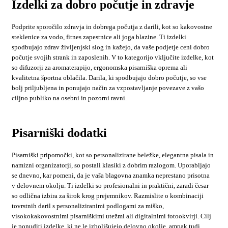
Izdelki za dobro počutje in zdravje
Podprite sporočilo zdravja in dobrega počutja z darili, kot so kakovostne
steklenice za vodo, fitnes zapestnice ali joga blazine. Ti izdelki
spodbujajo zdrav življenjski slog in kažejo, da vaše podjetje ceni dobro
počutje svojih strank in zaposlenih. V to kategorijo vključite izdelke, kot
so difuzorji za aromaterapijo, ergonomska pisarniška oprema ali
kvalitetna športna oblačila. Darila, ki spodbujajo dobro počutje, so vse
bolj priljubljena in ponujajo način za vzpostavljanje povezave z vašo
ciljno publiko na osebni in pozorni ravni.
Pisarniški dodatki
Pisarniški pripomočki, kot so personalizirane beležke, elegantna pisala in
namizni organizatorji, so postali klasiki z dobrim razlogom. Uporabljajo
se dnevno, kar pomeni, da je vaša blagovna znamka neprestano prisotna
v delovnem okolju. Ti izdelki so profesionalni in praktični, zaradi česar
so odlična izbira za širok krog prejemnikov. Razmislite o kombinaciji
tovrstnih daril s personaliziranimi podlogami za miško,
visokokakovostnimi pisarniškimi utežmi ali digitalnimi fotookvirji. Cilj
je ponuditi izdelke, ki ne le izboljšujejo delovno okolje, ampak tudi