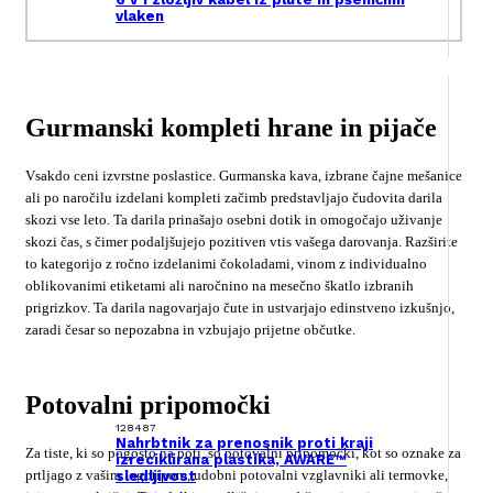
vlaken
Gurmanski kompleti hrane in pijače
Vsakdo ceni izvrstne poslastice. Gurmanska kava, izbrane čajne mešanice
ali po naročilu izdelani kompleti začimb predstavljajo čudovita darila
skozi vse leto. Ta darila prinašajo osebni dotik in omogočajo uživanje
skozi čas, s čimer podaljšujejo pozitiven vtis vašega darovanja. Razširite
to kategorijo z ročno izdelanimi čokoladami, vinom z individualno
oblikovanimi etiketami ali naročnino na mesečno škatlo izbranih
prigrizkov. Ta darila nagovarjajo čute in ustvarjajo edinstveno izkušnjo,
zaradi česar so nepozabna in vzbujajo prijetne občutke.
Potovalni pripomočki
128487
Nahrbtnik za prenosnik proti kraji
Za tiste, ki so pogosto na poti, so potovalni pripomočki, kot so oznake za
izreciklirana plastika, AWARE™
prtljago z vašim logotipom, udobni potovalni vzglavniki ali termovke,
sledljivost