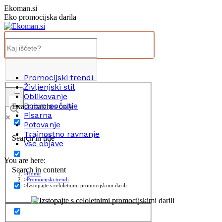
Skip
Ekoman.si
to
Eko promocijska darila
content
Promocijski trendi
Življenjski stil
Oblikovanje
Dobro počutje
Exact matches only
Pisarna
Potovanje
Trajnostno ravnanje
Search in title
Vse objave
You are here:
Search in content
Home
Promocijski trendi
Izstopajte s celoletnimi promocijskimi darili