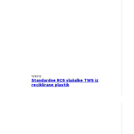
129212
Standardne RCS ​slušalke TWS iz
reciklirane plastik