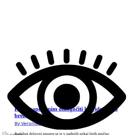
Kako zaposlenim omogočiti hibridno delo
brez stresa?
By
Veronika Mikec
15. junija 2026
Sodobni delovni prostor se je v zadnjih nekaj letih močno