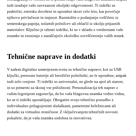
tudi izražajo vašo zavezanost okoljski odgovornosti. Ti izdelki so
praktični, estetsko dovršeni in uporabni skozi celo leto, kar povečuje
njihovo privlačnost in trajnost. Razmislite o podarjanju voščilnic iz
semenskega papirja, solarnih polnilcev ali oblačil iz okolju prijaznih
materialov. Ključno je izbrati izdelke, ki so v skladu z vrednotami vaše
znamke in esonirajo z naraščajočo ekološko osveščenostjo vaših strank.
Tehnične naprave in dodatki
V našem digitalno usmerjenem svetu so tehnične naprave, kot so USB
ključki, prenosne baterije ali brezžični polnilniki, ne le uporabne, ampak
tudi zelo cenjene. Ti izdelki so univerzalni, ne glede na spol ali starost,
in so primerni za skoraj vse priložnosti. Personalizacija teh naprav z
vašim logotipom zagotavlja, da bo vaša blagovna znamka vedno vidna,
ko se ti izdelki uporabljajo. Obogatite svojo tehnično ponudbo z
individualno prilagojenimi slušalkami, pametnimi beležnicami ali
dodatki za virtualno resničnost. Z vključevanjem tehničnih novosti
pokažete, da je vaša znamka sodobna in inovativna.