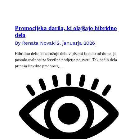
Promocijska darila, ki olajšajo hibridno
delo
By
Renata Novak
12. januarja 2026
Hibridno delo, ki združuje delo v pisarni in delo od doma, je
postalo realnost za številna podjetja po svetu. Tak način dela
prinaša številne prednosti,…