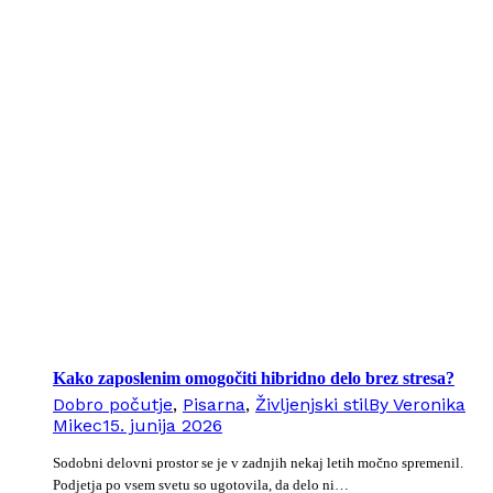
Kako zaposlenim omogočiti hibridno delo brez stresa?
Dobro počutje
,
Pisarna
,
Življenjski stil
By
Veronika
Mikec
15. junija 2026
Sodobni delovni prostor se je v zadnjih nekaj letih močno spremenil.
Podjetja po vsem svetu so ugotovila, da delo ni…