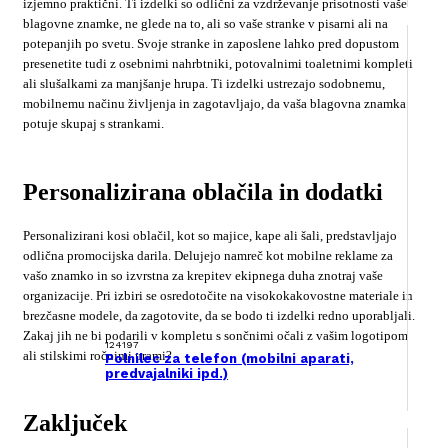
izjemno praktični. Ti izdelki so odlični za vzdrževanje prisotnosti vaše
blagovne znamke, ne glede na to, ali so vaše stranke v pisarni ali na
potepanjih po svetu. Svoje stranke in zaposlene lahko pred dopustom
presenetite tudi z osebnimi nahrbtniki, potovalnimi toaletnimi kompleti
ali slušalkami za manjšanje hrupa. Ti izdelki ustrezajo sodobnemu,
mobilnemu načinu življenja in zagotavljajo, da vaša blagovna znamka
potuje skupaj s strankami.
Personalizirana oblačila in dodatki
Personalizirani kosi oblačil, kot so majice, kape ali šali, predstavljajo
odlična promocijska darila. Delujejo namreč kot mobilne reklame za
vašo znamko in so izvrstna za krepitev ekipnega duha znotraj vaše
organizacije. Pri izbiri se osredotočite na visokokakovostne materiale in
brezčasne modele, da zagotovite, da se bodo ti izdelki redno uporabljali.
Zakaj jih ne bi podarili v kompletu s sončnimi očali z vašim logotipom
124197
ali stilskimi ročnimi urami?
Polnilec za telefon (mobilni aparati,
predvajalniki ipd.)
Zaključek